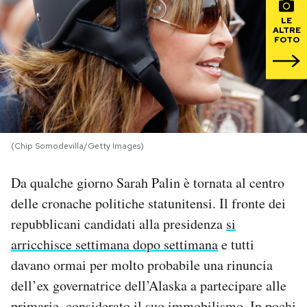
LE
PODCAST
ALTRE
FOTO
NEWSLETTER
I MIEI PREFERITI
(Chip Somodevilla/Getty Images)
SHOP
Da qualche giorno Sarah Palin è tornata al centro
delle cronache politiche statunitensi. Il fronte dei
CALENDARIO
repubblicani candidati alla presidenza
si
arricchisce settimana dopo settimana
e tutti
AREA PERSONALE
davano ormai per molto probabile una rinuncia
Area Personale
dell’ex governatrice dell’Alaska a partecipare alle
Newsletter
primarie, considerato il suo immobilismo. In pochi