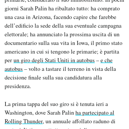
Notifiche mobile
giorni Sarah Palin ha ribaltato tutto: ha comprato
Regala il Post
una casa in Arizona, facendo capire che farebbe
Hai bisogno di aiuto?
dell’edificio la sede della sua eventuale campagna
Esci
elettorale; ha annunciato la prossima uscita di un
documentario sulla sua vita in Iowa, il primo stato
americano in cui si tengono le primarie; è partita
per
un giro degli Stati Uniti in autobus
–
e che
autobus
– volto a tastare il terreno in vista della
decisione finale sulla sua candidatura alla
presidenza.
La prima tappa del suo giro si è tenuta ieri a
Washington, dove Sarah Palin
ha partecipato al
Rolling Thunder
, un annuale affollato raduno di