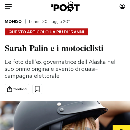
Auto
MONDO
Lunedì 30 maggio 2011
QUESTO ARTICOLO HA PIÙ DI
15 ANNI
HOME
Sarah Palin e i motociclisti
Italia
Moda
Mondo
Libri
Le foto dell'ex governatrice dell'Alaska nel
Politica
Consumismi
suo primo originale evento di quasi-
Tecnologia
Storie/Idee
campagna elettorale
Internet
Ok Boomer!
Condividi
Scienza
Media
Cultura
Europa
Economia
Altrecose
Sport
Mondiali calcio 2026