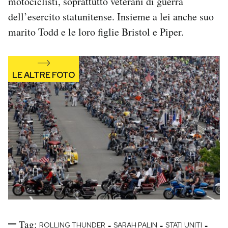
motociclisti, soprattutto veterani di guerra
dell’esercito statunitense. Insieme a lei anche suo
marito Todd e le loro figlie Bristol e Piper.
Tag:
-
-
-
ROLLING THUNDER
SARAH PALIN
STATI UNITI