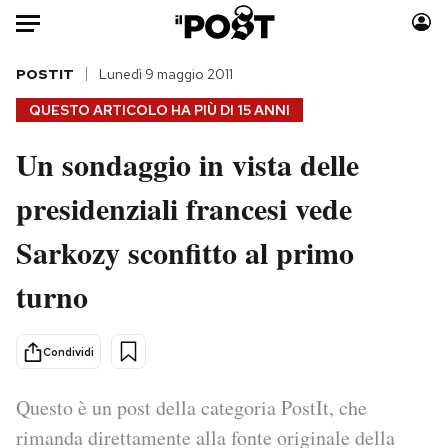
Auto
POSTIT
Lunedì 9 maggio 2011
QUESTO ARTICOLO HA PIÙ DI
15 ANNI
HOME
Un sondaggio in vista delle
Italia
Moda
presidenziali francesi vede
Mondo
Libri
Politica
Consumismi
Sarkozy sconfitto al primo
Tecnologia
Storie/Idee
Internet
Ok Boomer!
turno
Scienza
Media
Cultura
Europa
Condividi
Economia
Altrecose
Sport
Mondiali calcio 2026
Questo è un post della categoria PostIt, che
rimanda direttamente alla fonte originale della