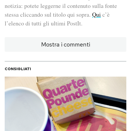
notizia: potete leggerne il contenuto sulla fonte
PODCAST
stessa cliccando sul titolo qui sopra.
Qui
c’è
l’elenco di tutti gli ultimi PostIt.
NEWSLETTER
Mostra i commenti
I MIEI PREFERITI
CONSIGLIATI
SHOP
CALENDARIO
AREA PERSONALE
Area Personale
Newsletter