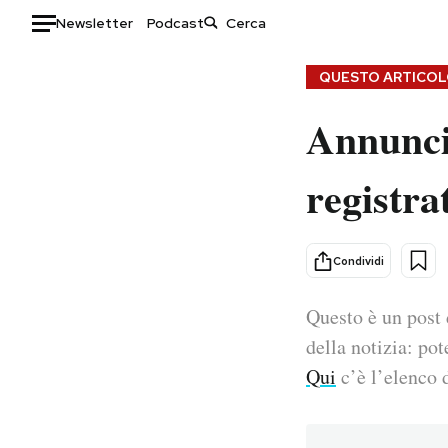
Newsletter
Podcast
Auto
QUESTO ARTICOLO
Annunci
HOME
Italia
Moda
registra
Mondo
Libri
Politica
Consumismi
Tecnologia
Storie/Idee
Condividi
Internet
Ok Boomer!
Scienza
Media
Questo è un post 
Cultura
Europa
della notizia: pot
Economia
Altrecose
Qui
c’è l’elenco d
Sport
Mondiali calcio 2026