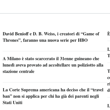
David Benioff e D. B. Weiss, i creatori di “Game of
È
Thrones”, faranno una nuova serie per HBO
L
T
A Milano è stato scarcerato il 31enne guineano che
lunedì aveva provato ad accoltellare un poliziotto alla
T
stazione centrale
c
r
La Corte Suprema americana ha deciso che il “travel
d
ban” non si applica per chi ha già dei parenti negli
Stati Uniti
L