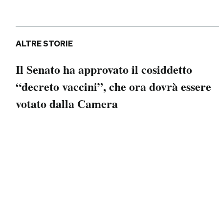
Notifiche mobile
Regala il Post
Hai bisogno di aiuto?
ALTRE STORIE
Esci
Il Senato ha approvato il cosiddetto
“decreto vaccini”, che ora dovrà essere
votato dalla Camera