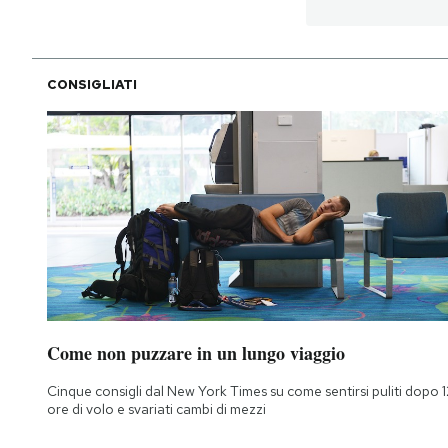
PODCAST
CONSIGLIATI
NEWSLETTER
I MIEI PREFERITI
SHOP
CALENDARIO
Come non puzzare in un lungo viaggio
AREA PERSONALE
Cinque consigli dal New York Times su come sentirsi puliti dopo 1
ore di volo e svariati cambi di mezzi
Area Personale
Newsletter