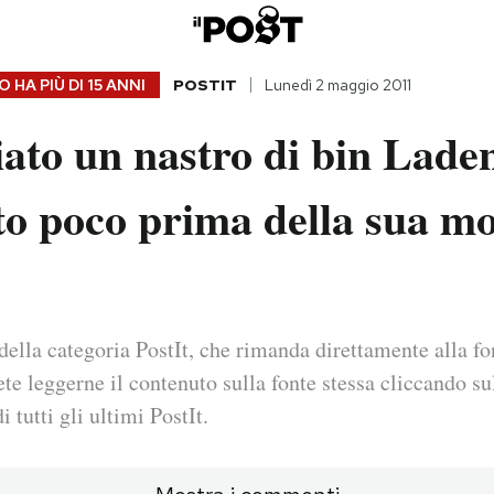
 HA PIÙ DI
15 ANNI
POSTIT
Lunedì 2 maggio 2011
ato un nastro di bin Lade
to poco prima della sua m
della categoria PostIt, che rimanda direttamente alla fo
ete leggerne il contenuto sulla fonte stessa cliccando sul
i tutti gli ultimi PostIt.