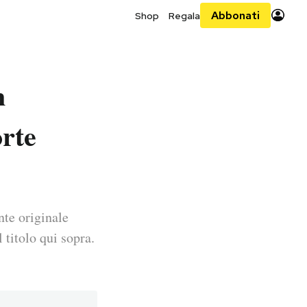
Abbonati
Shop
Regala
n
orte
nte originale
 titolo qui sopra.