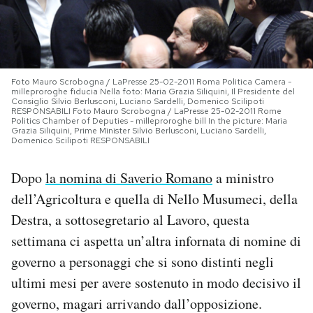
PODCAST
NEWSLETTER
Foto Mauro Scrobogna / LaPresse 25-02-2011 Roma Politica Camera -
milleproroghe fiducia Nella foto: Maria Grazia Siliquini, Il Presidente del
Consiglio Silvio Berlusconi, Luciano Sardelli, Domenico Scilipoti
RESPONSABILI Foto Mauro Scrobogna / LaPresse 25-02-2011 Rome
I MIEI PREFERITI
Politics Chamber of Deputies - milleproroghe bill In the picture: Maria
Grazia Siliquini, Prime Minister Silvio Berlusconi, Luciano Sardelli,
Domenico Scilipoti RESPONSABILI
SHOP
Dopo
la nomina di Saverio Romano
a ministro
dell’Agricoltura e quella di Nello Musumeci, della
CALENDARIO
Destra, a sottosegretario al Lavoro, questa
settimana ci aspetta un’altra infornata di nomine di
AREA PERSONALE
governo a personaggi che si sono distinti negli
ultimi mesi per avere sostenuto in modo decisivo il
Area Personale
governo, magari arrivando dall’opposizione.
Newsletter