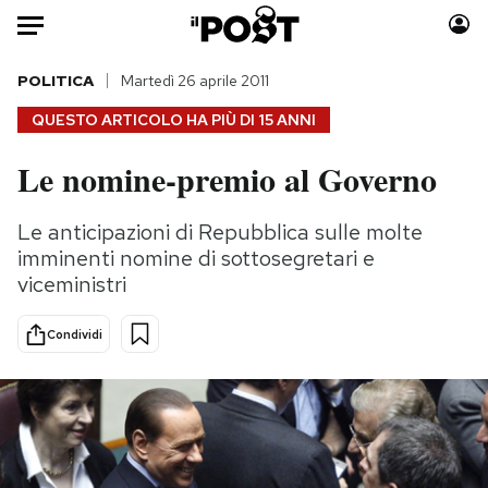
Auto
POLITICA
Martedì 26 aprile 2011
QUESTO ARTICOLO HA PIÙ DI
15 ANNI
HOME
Le nomine-premio al Governo
Italia
Moda
Mondo
Libri
Le anticipazioni di Repubblica sulle molte
Politica
Consumismi
imminenti nomine di sottosegretari e
Tecnologia
Storie/Idee
viceministri
Internet
Ok Boomer!
Condividi
Scienza
Media
Cultura
Europa
Economia
Altrecose
Sport
Mondiali calcio 2026