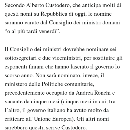
Secondo Alberto Custodero, che anticipa molti di
Notifiche mobile
Regala il Post
questi nomi su Repubblica di oggi, le nomine
Hai bisogno di aiuto?
saranno varate dal Consiglio dei ministri domani
Esci
“o al più tardi venerdì”.
Il Consiglio dei ministri dovrebbe nominare sei
sottosegretari e due viceministri, per sostituire gli
esponenti finiani che hanno lasciato il governo lo
scorso anno. Non sarà nominato, invece, il
ministero delle Politiche comunitarie,
precedentemente occupato da Andrea Ronchi e
vacante da cinque mesi (cinque mesi in cui, tra
l’altro, il governo italiano ha avuto molto da
criticare all’Unione Europea). Gli altri nomi
sarebbero questi, scrive Custodero.