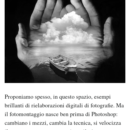
PODCAST
NEWSLETTER
I MIEI PREFERITI
SHOP
CALENDARIO
Proponiamo spesso, in questo spazio, esempi
brillanti di rielaborazioni digitali di fotografie. Ma
AREA PERSONALE
il fotomontaggio nasce ben prima di Photoshop:
Area Personale
cambiano i mezzi, cambia la tecnica, si velocizza
Newsletter