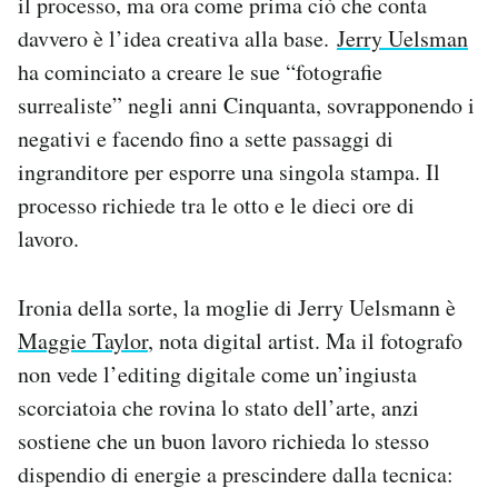
il processo, ma ora come prima ciò che conta
Notifiche mobile
davvero è l’idea creativa alla base.
Jerry Uelsman
Regala il Post
ha cominciato a creare le sue “fotografie
Hai bisogno di aiuto?
surrealiste” negli anni Cinquanta, sovrapponendo i
Esci
negativi e facendo fino a sette passaggi di
ingranditore per esporre una singola stampa. Il
processo richiede tra le otto e le dieci ore di
lavoro.
Ironia della sorte, la moglie di Jerry Uelsmann è
Maggie Taylor
, nota digital artist. Ma il fotografo
non vede l’editing digitale come un’ingiusta
scorciatoia che rovina lo stato dell’arte, anzi
sostiene che un buon lavoro richieda lo stesso
dispendio di energie a prescindere dalla tecnica: