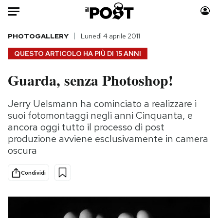
Auto
PHOTOGALLERY
Lunedì 4 aprile 2011
QUESTO ARTICOLO HA PIÙ DI
15 ANNI
HOME
Guarda, senza Photoshop!
Italia
Moda
Mondo
Libri
Jerry Uelsmann ha cominciato a realizzare i
Politica
Consumismi
suoi fotomontaggi negli anni Cinquanta, e
Tecnologia
Storie/Idee
ancora oggi tutto il processo di post
produzione avviene esclusivamente in camera
Internet
Ok Boomer!
oscura
Scienza
Media
Cultura
Europa
Condividi
Economia
Altrecose
Sport
Mondiali calcio 2026