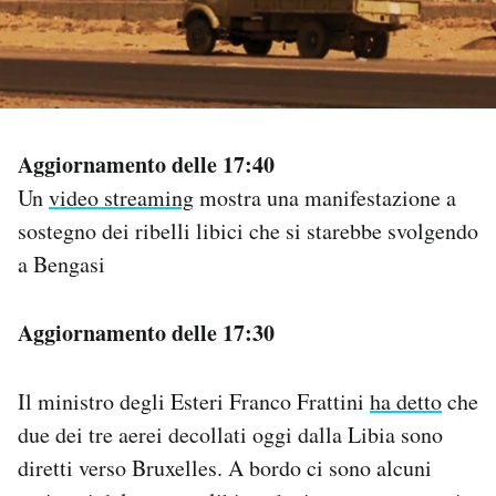
PODCAST
NEWSLETTER
Aggiornamento delle 17:40
I MIEI PREFERITI
Un
video streaming
mostra una manifestazione a
sostegno dei ribelli libici che si starebbe svolgendo
a Bengasi
SHOP
Aggiornamento delle 17:30
CALENDARIO
Il ministro degli Esteri Franco Frattini
ha detto
che
AREA PERSONALE
due dei tre aerei decollati oggi dalla Libia sono
Area Personale
diretti verso Bruxelles. A bordo ci sono alcuni
Newsletter