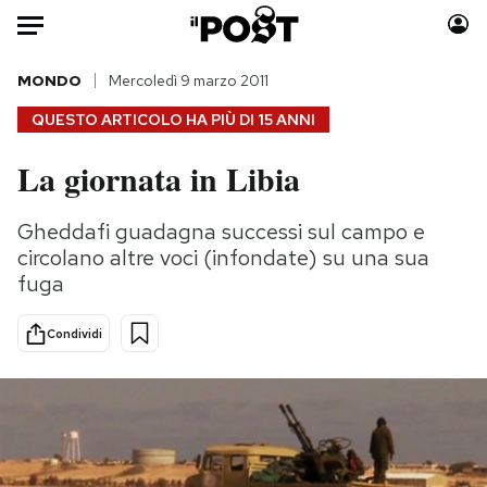
Auto
MONDO
Mercoledì 9 marzo 2011
QUESTO ARTICOLO HA PIÙ DI
15 ANNI
HOME
La giornata in Libia
Italia
Moda
Mondo
Libri
Gheddafi guadagna successi sul campo e
Politica
Consumismi
circolano altre voci (infondate) su una sua
Tecnologia
Storie/Idee
fuga
Internet
Ok Boomer!
Condividi
Scienza
Media
Cultura
Europa
Economia
Altrecose
Sport
Mondiali calcio 2026