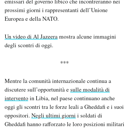
emissari del governo libico che incontreranno nei
Notifiche mobile
prossimi giorni i rappresentanti dell’Unione
Regala il Post
Europea e della NATO.
Hai bisogno di aiuto?
Esci
Un video di Al Jazeera
mostra alcune immagini
degli scontri di oggi.
***
Mentre la comunità internazionale continua a
discutere sull’opportunità e
sulle modalità di
intervento
in Libia, nel paese continuano anche
oggi gli scontri tra le forze leali a Gheddafi e i suoi
oppositori.
Negli ultimi giorni
i soldati di
Gheddafi hanno rafforzato le loro posizioni militari