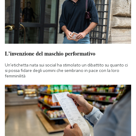
L’invenzione del maschio performativo
Un'etichetta nata sui social ha stimolato un dibattito su quanto ci
si possa fidare degli uomini che sembrano in pace con la loro
femminilità