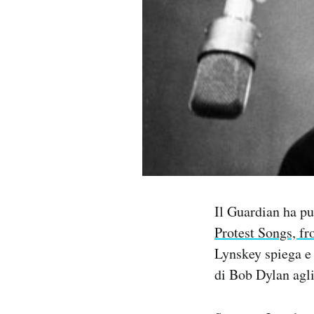
PODCAST
NEWSLETTER
I MIEI PREFERITI
SHOP
Il Guardian ha pu
CALENDARIO
Protest Songs, f
Lynskey spiega e r
AREA PERSONALE
di Bob Dylan agli
Area Personale
Newsletter