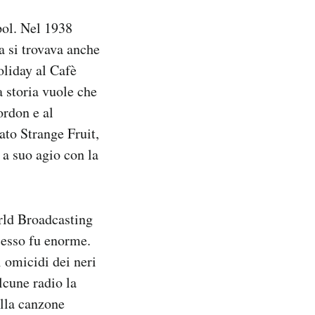
pol. Nel 1938
a si trovava anche
oliday al Cafè
 storia vuole che
ordon e al
ato Strange Fruit,
 a suo agio con la
orld Broadcasting
cesso fu enorme.
i omicidi dei neri
cune radio la
ella canzone