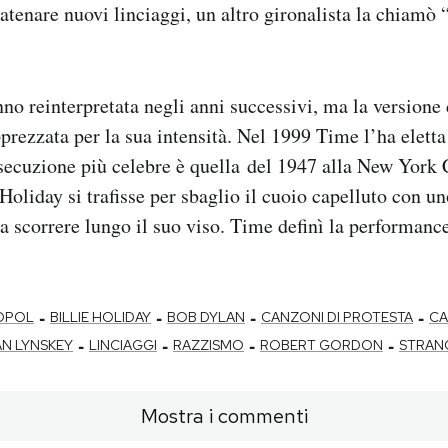
atenare nuovi linciaggi, un altro gironalista la chiamò 
nno reinterpretata negli anni successivi, ma la versione
apprezzata per la sua intensità. Nel 1999 Time l’ha elett
secuzione più celebre è quella del 1947 alla New York 
oliday si trafisse per sbaglio il cuoio capelluto con uno
 scorrere lungo il suo viso. Time definì la performanc
-
-
-
-
OPOL
BILLIE HOLIDAY
BOB DYLAN
CANZONI DI PROTESTA
CA
-
-
-
-
N LYNSKEY
LINCIAGGI
RAZZISMO
ROBERT GORDON
STRANG
Mostra i commenti