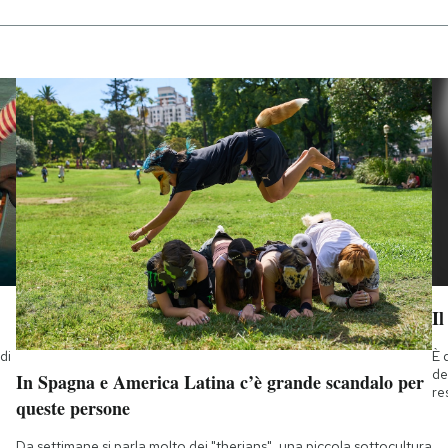
Il
di
È 
a
de
In Spagna e America Latina c’è grande scandalo per
re
queste persone
Da settimane si parla molto dei "therians", una piccola sottocultura