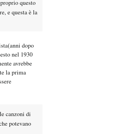
 proprio questo
re, e questa è la
ista(anni dopo
testo nel 1930
amente avrebbe
te la prima
ssere
le canzoni di
 che potevano