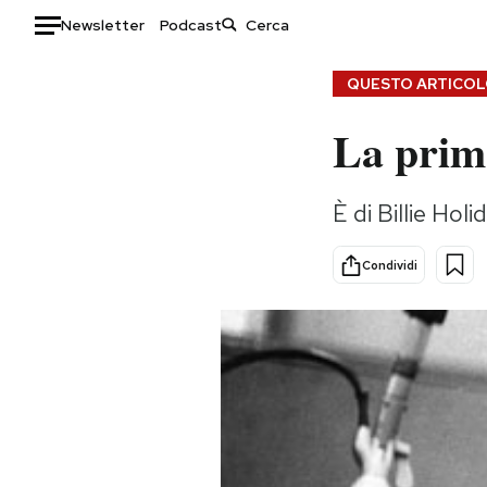
Newsletter
Podcast
Auto
QUESTO ARTICOLO
La prim
HOME
Italia
Moda
È di Billie Hol
Mondo
Libri
Politica
Consumismi
Condividi
Tecnologia
Storie/Idee
Internet
Ok Boomer!
Scienza
Media
Cultura
Europa
Economia
Altrecose
Sport
Mondiali calcio 2026