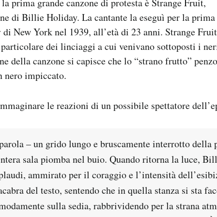
a prima grande canzone di protesta è Strange Fruit,
ne di Billie Holiday. La cantante la eseguì per la prima 
 di New York nel 1939, all’età di 23 anni. Strange Frui
particolare dei linciaggi a cui venivano sottoposti i ner
fine della canzone si capisce che lo “strano frutto” penz
un nero impiccato.
mmaginare le reazioni di un possibile spettatore dell’e
parola – un grido lungo e bruscamente interrotto della 
intera sala piomba nel buio. Quando ritorna la luce, Bil
laudi, ammirato per il coraggio e l’intensità dell’esibi
cabra del testo, sentendo che in quella stanza si sta fac
modamente sulla sedia, rabbrividendo per la strana atm