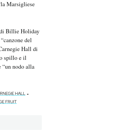
“la Marsigliese
 di Billie Holiday
a “canzone del
Carnegie Hall di
 spillo e il
e “un nodo alla
-
RNEGIE HALL
E FRUIT