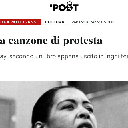
 HA PIÙ DI
15 ANNI
CULTURA
Venerdì 18 febbraio 2011
a canzone di protesta
iday, secondo un libro appena uscito in Inghilte