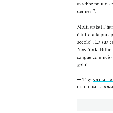
avrebbe potuto sc
dei neri”.
Molti artisti l’ha
è tuttora la più 
secolo”. La sua e
New York. Billie H
sangue cominciò a
gola”.
Tag:
ABEL MEER
-
DIRITTI CIVILI
DORIA