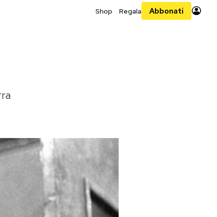
Abbonati
Shop
Regala
rra