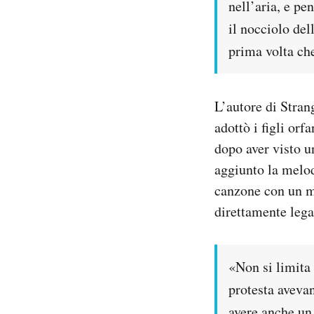
nell’aria, e pe
il nocciolo del
prima volta ch
L’autore di Stra
adottò i figli or
dopo aver visto u
aggiunto la melo
canzone con un me
direttamente lega
«Non si limita
protesta aveva
avere anche un 