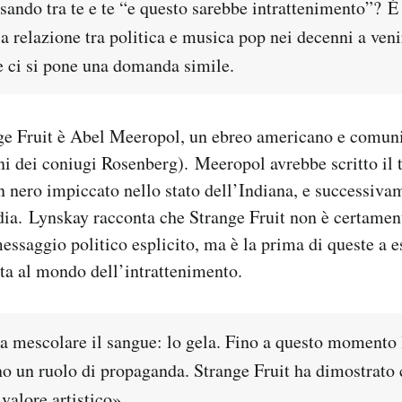
nsando tra te e te “e questo sarebbe intrattenimento”? È
la relazione tra politica e musica pop nei decenni a veni
e ci si pone una domanda simile.
nge Fruit è Abel Meeropol, un ebreo americano e comun
fani dei coniugi Rosenberg). Meeropol avrebbe scritto il 
n nero impiccato nello stato dell’Indiana, e successiv
dia. Lynskay racconta che Strange Fruit non è certamen
ssaggio politico esplicito, ma è la prima di queste a e
ta al mondo dell’intrattenimento.
 a mescolare il sangue: lo gela. Fino a questo momento 
no un ruolo di propaganda. Strange Fruit ha dimostrato
valore artistico».