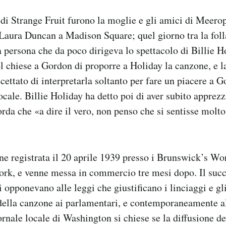
i di Strange Fruit furono la moglie e gli amici di Meero
Laura Duncan a Madison Square; quel giorno tra la foll
 persona che da poco dirigeva lo spettacolo di Billie H
 chiese a Gordon di proporre a Holiday la canzone, e la
cettato di interpretarla soltanto per fare un piacere a G
ocale. Billie Holiday ha detto poi di aver subito apprezz
da che «a dire il vero, non penso che si sentisse molto
ne registrata il 20 aprile 1939 presso i Brunswick’s W
ork, e venne messa in commercio tre mesi dopo. Il suc
si opponevano alle leggi che giustificano i linciaggi e gl
della canzone ai parlamentari, e contemporaneamente al
rnale locale di Washington si chiese se la diffusione d