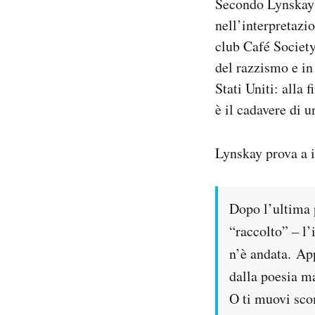
Secondo Lynskay l
Notifiche mobile
nell’interpretazio
Regala il Post
club Café Society
Hai bisogno di aiuto?
del razzismo e in 
Esci
Stati Uniti: alla 
è il cadavere di 
Lynskay prova a i
Dopo l’ultima 
“raccolto” – l’
n’è andata. App
dalla poesia ma
O ti muovi sco