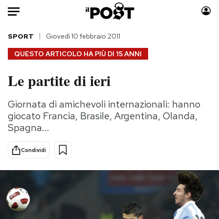
Auto
SPORT
Giovedì 10 febbraio 2011
QUESTO ARTICOLO HA PIÙ DI
15 ANNI
HOME
Le partite di ieri
Italia
Moda
Mondo
Libri
Giornata di amichevoli internazionali: hanno
Politica
Consumismi
giocato Francia, Brasile, Argentina, Olanda,
Tecnologia
Storie/Idee
Spagna...
Internet
Ok Boomer!
Condividi
Scienza
Media
Cultura
Europa
Economia
Altrecose
Sport
Mondiali calcio 2026