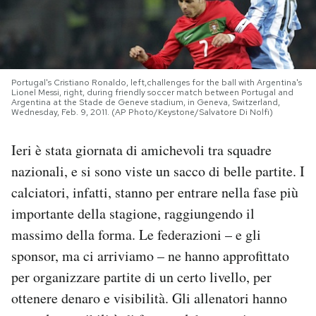
PODCAST
NEWSLETTER
Portugal's Cristiano Ronaldo, left,challenges for the ball with Argentina's
Lionel Messi, right, during friendly soccer match between Portugal and
Argentina at the Stade de Geneve stadium, in Geneva, Switzerland,
Wednesday, Feb. 9, 2011. (AP Photo/Keystone/Salvatore Di Nolfi)
I MIEI PREFERITI
Ieri è stata giornata di amichevoli tra squadre
nazionali, e si sono viste un sacco di belle partite. I
SHOP
calciatori, infatti, stanno per entrare nella fase più
importante della stagione, raggiungendo il
CALENDARIO
massimo della forma. Le federazioni – e gli
sponsor, ma ci arriviamo – ne hanno approfittato
AREA PERSONALE
per organizzare partite di un certo livello, per
Area Personale
ottenere denaro e visibilità. Gli allenatori hanno
Newsletter