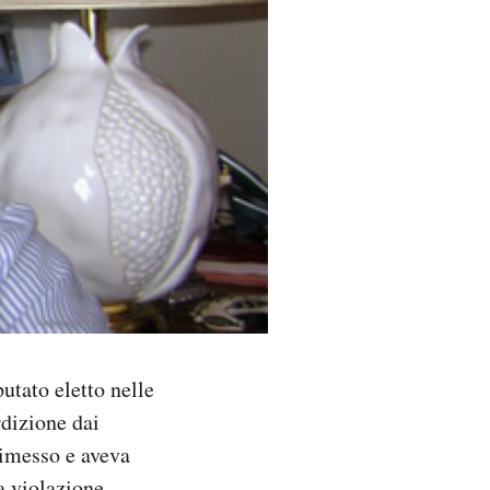
putato eletto nelle
rdizione dai
 dimesso e aveva
a violazione