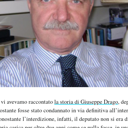
 vi avevamo raccontato
la storia di Giuseppe Drago
, de
ostante fosse stato condannato in via definitiva all’inte
onostante l’interdizione, infatti, il deputato non si era
ria carica per oltre due anni come se nulla fosse, in un