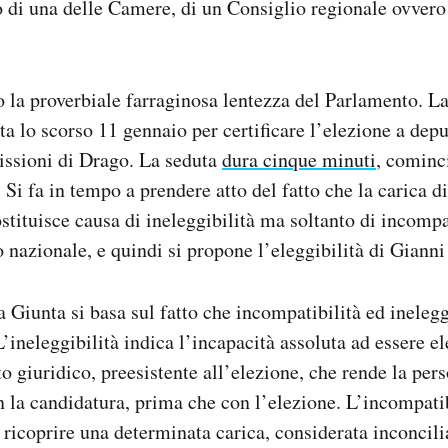
 di una delle Camere, di un Consiglio regionale ovvero
o la proverbiale farraginosa lentezza del Parlamento. L
ita lo scorso 11 gennaio per certificare l’elezione a dep
issioni di Drago. La seduta
dura cinque minuti
, cominci
. Si fa in tempo a prendere atto del fatto che la carica d
stituisce causa di ineleggibilità ma soltanto di incompa
o nazionale, e quindi si propone l’eleggibilità di Giann
a Giunta si basa sul fatto che incompatibilità ed inelegg
L’ineleggibilità indica l’incapacità assoluta ad essere el
 giuridico, preesistente all’elezione, che rende la per
 la candidatura, prima che con l’elezione. L’incompatibi
i ricoprire una determinata carica, considerata inconcili