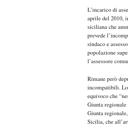
L’incarico di ass
aprile del 2010, i
siciliana che amm
prevede l’incompat
sindaco e assesso
popolazione super
l’assessore comu
Rimane però deput
incompatibili. L
equivoco che “ne
Giunta regionale 
Giunta regionale,
Sicilia, che all’a