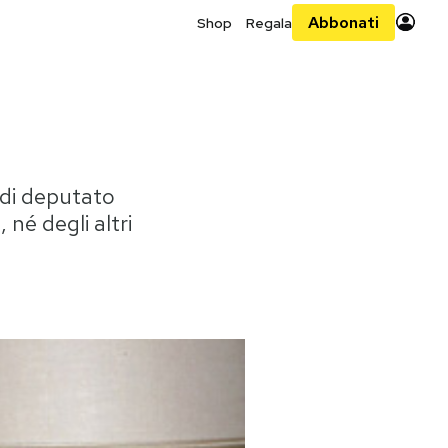
Abbonati
Shop
Regala
 di deputato
 né degli altri