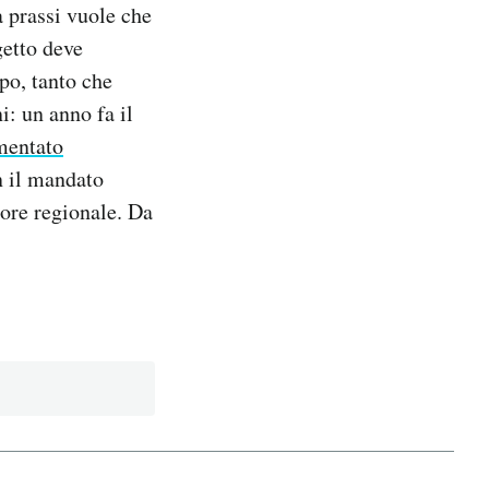
a prassi vuole che
getto deve
po, tanto che
i: un anno fa il
mentato
n il mandato
sore regionale. Da