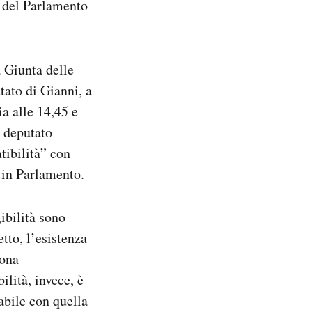
 del Parlamento
a Giunta delle
utato di Gianni, a
a alle 14,45 e
i deputato
tibilità” con
i in Parlamento.
ibilità sono
etto, l’esistenza
sona
lità, invece, è
abile con quella