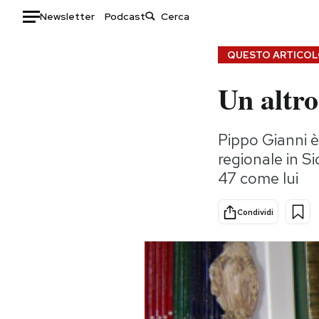
Newsletter
Podcast
Auto
QUESTO ARTICOLO
Un altro
HOME
Italia
Moda
Pippo Gianni è
Mondo
Libri
regionale in Si
Politica
Consumismi
47 come lui
Tecnologia
Storie/Idee
Internet
Ok Boomer!
Condividi
Scienza
Media
Cultura
Europa
Economia
Altrecose
Sport
Mondiali calcio 2026