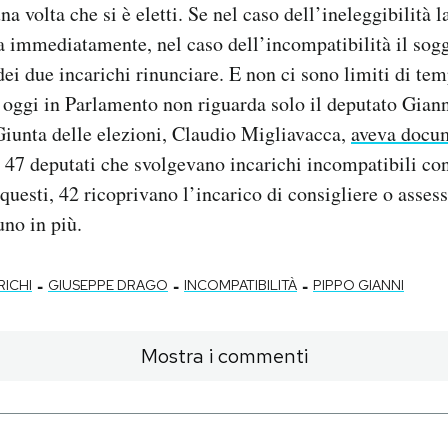
a volta che si è eletti. Se nel caso dell’ineleggibilità l
a immediatamente, nel caso dell’incompatibilità il sog
dei due incarichi rinunciare. E non ci sono limiti di tem
 oggi in Parlamento non riguarda solo il deputato Giann
Giunta delle elezioni, Claudio Migliavacca,
aveva docu
n 47 deputati che svolgevano incarichi incompatibili co
questi, 42 ricoprivano l’incarico di consigliere o asses
no in più.
-
-
-
RICHI
GIUSEPPE DRAGO
INCOMPATIBILITÀ
PIPPO GIANNI
Mostra i commenti