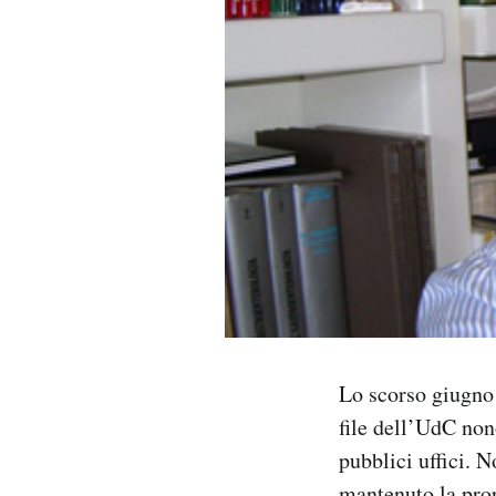
PODCAST
NEWSLETTER
I MIEI PREFERITI
SHOP
CALENDARIO
Lo scorso giugno
AREA PERSONALE
file dell’UdC non
pubblici uffici. N
Area Personale
Newsletter
mantenuto la prop