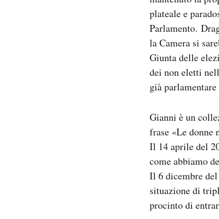
Notifiche mobile
plateale e parado
Regala il Post
Parlamento. Dra
Hai bisogno di aiuto?
la Camera si sare
Esci
Giunta delle elezi
dei non eletti ne
già parlamentare 
Gianni è un colle
frase «Le donne n
Il 14 aprile del 
come abbiamo det
Il 6 dicembre de
situazione di tri
procinto di entra