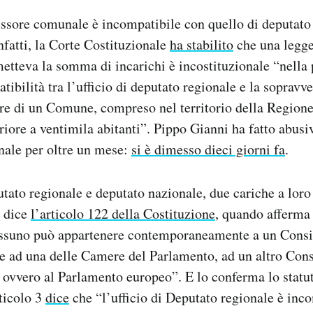
essore comunale è incompatibile con quello di deputato 
nfatti, la Corte Costituzionale
ha stabilito
che una legge
etteva la somma di incarichi è incostituzionale “nella 
ibilità tra l’ufficio di deputato regionale e la sopravve
re di un Comune, compreso nel territorio della Regione
iore a ventimila abitanti”. Pippo Gianni ha fatto abus
nale per oltre un mese:
si è dimesso dieci giorni fa
.
ato regionale e deputato nazionale, due cariche a loro
o dice
l’articolo 122 della Costituzione
, quando afferma
ssuno può appartenere contemporaneamente a un Consig
e ad una delle Camere del Parlamento, ad un altro Consi
 ovvero al Parlamento europeo”. E lo conferma lo statu
rticolo 3
dice
che “l’ufficio di Deputato regionale è inc