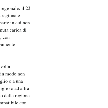
regionale: il 23
 regionale
parte in cui non
nuta carica di
, con
ivamente
 volta
 in modo non
lio o a una
glio o ad altra
to della regione
ompatibile con