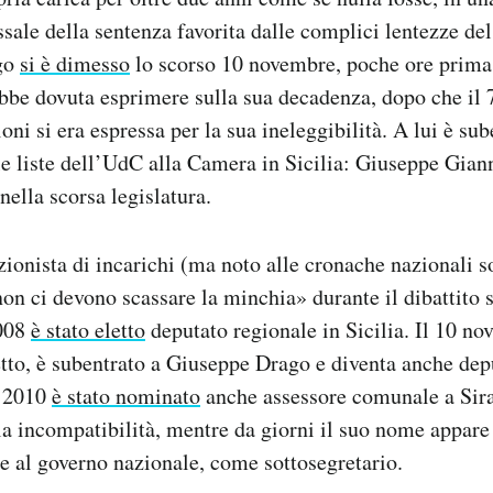
ssale della sentenza favorita dalle complici lentezze del
go
si è dimesso
lo scorso 10 novembre, poche ore prima 
bbe dovuta esprimere sulla sua decadenza, dopo che il 7
oni si era espressa per la sua ineleggibilità. A lui è su
lle liste dell’UdC alla Camera in Sicilia: Giuseppe Gian
nella scorsa legislatura.
zionista di incarichi (ma noto alle cronache nazionali so
on ci devono scassare la minchia» durante il dibattito s
2008
è stato eletto
deputato regionale in Sicilia. Il 10 n
to, è subentrato a Giuseppe Drago e diventa anche dep
l 2010
è stato nominato
anche assessore comunale a Sir
pla incompatibilità, mentre da giorni il suo nome appare 
re al governo nazionale, come sottosegretario.