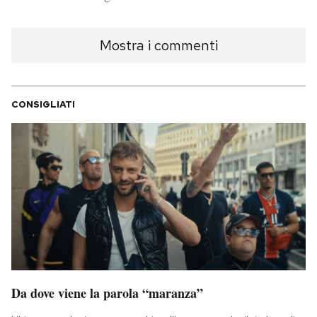
PODCAST
Mostra i commenti
NEWSLETTER
CONSIGLIATI
I MIEI PREFERITI
SHOP
CALENDARIO
AREA PERSONALE
Da dove viene la parola “maranza”
Area Personale
Newsletter