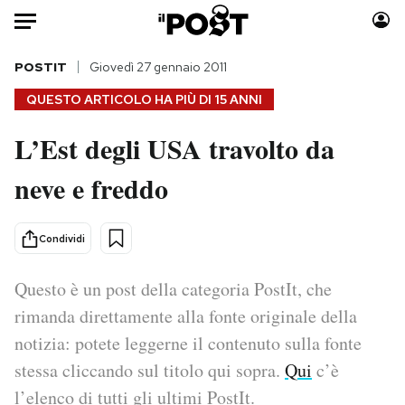
Auto
POSTIT
Giovedì 27 gennaio 2011
QUESTO ARTICOLO HA PIÙ DI
15 ANNI
HOME
L’Est degli USA travolto da
Italia
Moda
neve e freddo
Mondo
Libri
Politica
Consumismi
Tecnologia
Storie/Idee
Condividi
Internet
Ok Boomer!
Scienza
Media
Questo è un post della categoria PostIt, che
Cultura
Europa
rimanda direttamente alla fonte originale della
Economia
Altrecose
notizia: potete leggerne il contenuto sulla fonte
Sport
Mondiali calcio 2026
stessa cliccando sul titolo qui sopra.
Qui
c’è
l’elenco di tutti gli ultimi PostIt.