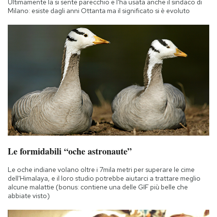
Ultimamente la si sente parecchio e l'ha usata anche il sindaco di
Notifiche mobile
Milano: esiste dagli anni Ottanta ma il significato si è evoluto
Regala il Post
Hai bisogno di aiuto?
Esci
Le formidabili “oche astronaute”
Le oche indiane volano oltre i 7mila metri per superare le cime
dell'Himalaya, e il loro studio potrebbe aiutarci a trattare meglio
alcune malattie (bonus: contiene una delle GIF più belle che
abbiate visto)