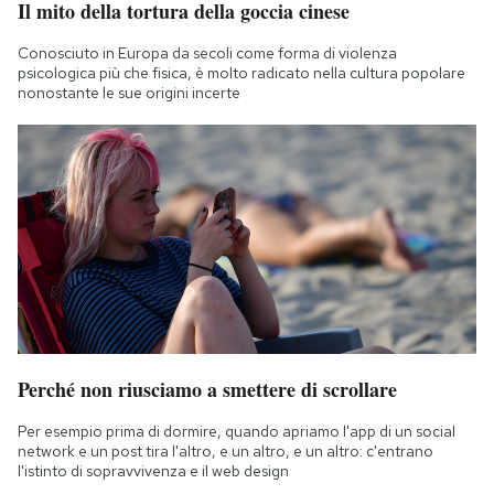
Il mito della tortura della goccia cinese
Notifiche mobile
Regala il Post
Conosciuto in Europa da secoli come forma di violenza
psicologica più che fisica, è molto radicato nella cultura popolare
Hai bisogno di aiuto?
nonostante le sue origini incerte
Esci
Perché non riusciamo a smettere di scrollare
Per esempio prima di dormire, quando apriamo l'app di un social
network e un post tira l'altro, e un altro, e un altro: c'entrano
l'istinto di sopravvivenza e il web design