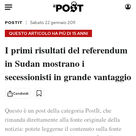
Auto
POSTIT
Sabato 22 gennaio 2011
QUESTO ARTICOLO HA PIÙ DI
15 ANNI
HOME
I primi risultati del referendum
Italia
Moda
in Sudan mostrano i
Mondo
Libri
Politica
Consumismi
secessionisti in grande vantaggio
Tecnologia
Storie/Idee
Internet
Ok Boomer!
Condividi
Scienza
Media
Cultura
Europa
Questo è un post della categoria PostIt, che
Economia
Altrecose
rimanda direttamente alla fonte originale della
Sport
Mondiali calcio 2026
notizia: potete leggerne il contenuto sulla fonte