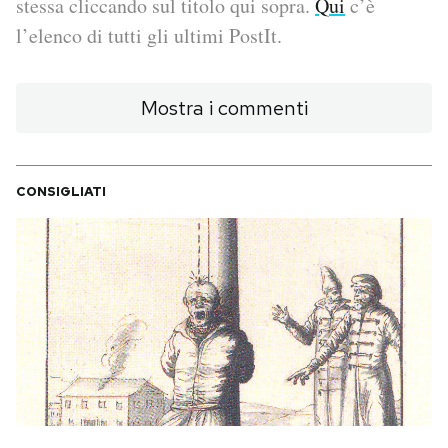
stessa cliccando sul titolo qui sopra.
Qui
c’è
l’elenco di tutti gli ultimi PostIt.
PODCAST
Mostra i commenti
NEWSLETTER
I MIEI PREFERITI
CONSIGLIATI
SHOP
CALENDARIO
AREA PERSONALE
Area Personale
Newsletter