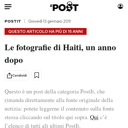
Auto
POSTIT
Giovedì 13 gennaio 2011
QUESTO ARTICOLO HA PIÙ DI
15 ANNI
HOME
Le fotografie di Haiti, un anno
Italia
Moda
dopo
Mondo
Libri
Politica
Consumismi
Tecnologia
Storie/Idee
Condividi
Internet
Ok Boomer!
Scienza
Media
Questo è un post della categoria PostIt, che
Cultura
Europa
rimanda direttamente alla fonte originale della
Economia
Altrecose
notizia: potete leggerne il contenuto sulla fonte
Sport
Mondiali calcio 2026
stessa cliccando sul titolo qui sopra.
Qui
c’è
l’elenco di tutti gli ultimi PostIt.