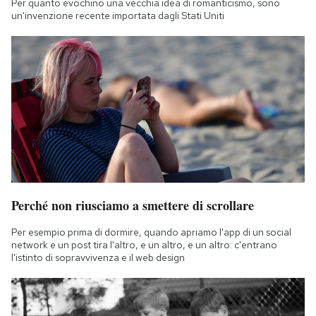
Per quanto evochino una vecchia idea di romanticismo, sono
Notifiche mobile
un'invenzione recente importata dagli Stati Uniti
Regala il Post
Hai bisogno di aiuto?
Esci
Perché non riusciamo a smettere di scrollare
Per esempio prima di dormire, quando apriamo l'app di un social
network e un post tira l'altro, e un altro, e un altro: c'entrano
l'istinto di sopravvivenza e il web design