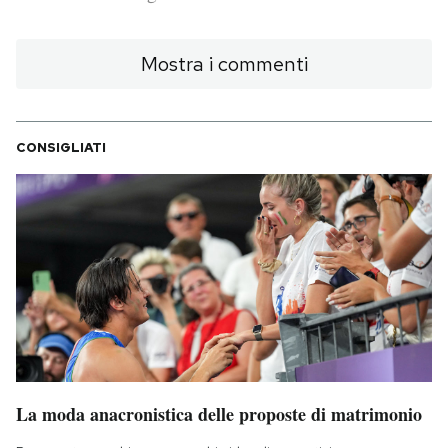
PODCAST
Mostra i commenti
NEWSLETTER
CONSIGLIATI
I MIEI PREFERITI
SHOP
CALENDARIO
AREA PERSONALE
La moda anacronistica delle proposte di matrimonio
Area Personale
Newsletter