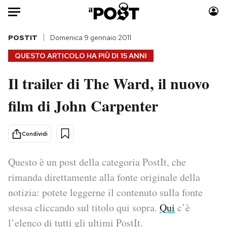
Auto
POSTIT
Domenica 9 gennaio 2011
QUESTO ARTICOLO HA PIÙ DI
15 ANNI
HOME
Il trailer di The Ward, il nuovo
Italia
Moda
film di John Carpenter
Mondo
Libri
Politica
Consumismi
Tecnologia
Storie/Idee
Condividi
Internet
Ok Boomer!
Scienza
Media
Questo è un post della categoria PostIt, che
Cultura
Europa
rimanda direttamente alla fonte originale della
Economia
Altrecose
notizia: potete leggerne il contenuto sulla fonte
Sport
Mondiali calcio 2026
stessa cliccando sul titolo qui sopra.
Qui
c’è
l’elenco di tutti gli ultimi PostIt.