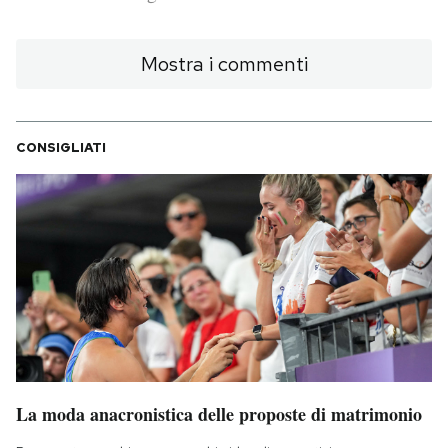
PODCAST
Mostra i commenti
NEWSLETTER
CONSIGLIATI
I MIEI PREFERITI
SHOP
CALENDARIO
AREA PERSONALE
La moda anacronistica delle proposte di matrimonio
Area Personale
Newsletter