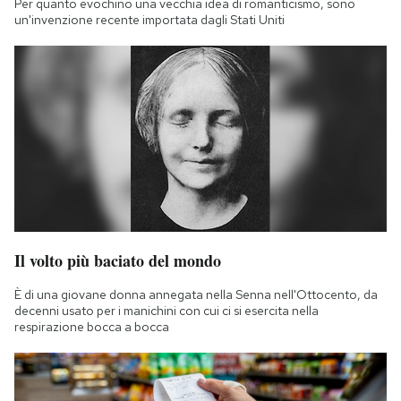
Per quanto evochino una vecchia idea di romanticismo, sono
Notifiche mobile
un'invenzione recente importata dagli Stati Uniti
Regala il Post
Hai bisogno di aiuto?
Esci
Il volto più baciato del mondo
È di una giovane donna annegata nella Senna nell'Ottocento, da
decenni usato per i manichini con cui ci si esercita nella
respirazione bocca a bocca