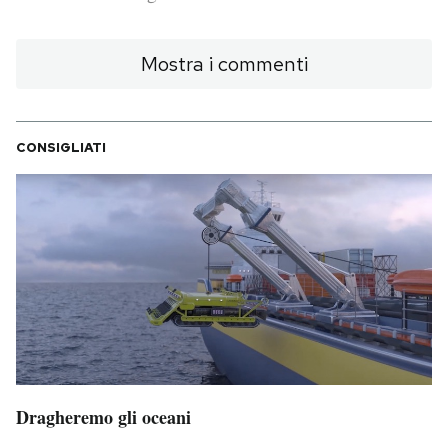
PODCAST
Mostra i commenti
NEWSLETTER
CONSIGLIATI
I MIEI PREFERITI
SHOP
CALENDARIO
AREA PERSONALE
Area Personale
Dragheremo gli oceani
Newsletter