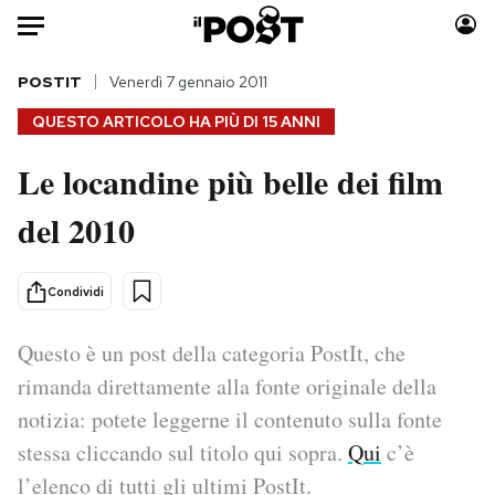
Auto
POSTIT
Venerdì 7 gennaio 2011
QUESTO ARTICOLO HA PIÙ DI
15 ANNI
HOME
Le locandine più belle dei film
Italia
Moda
del 2010
Mondo
Libri
Politica
Consumismi
Tecnologia
Storie/Idee
Condividi
Internet
Ok Boomer!
Scienza
Media
Questo è un post della categoria PostIt, che
Cultura
Europa
rimanda direttamente alla fonte originale della
Economia
Altrecose
notizia: potete leggerne il contenuto sulla fonte
Sport
Mondiali calcio 2026
stessa cliccando sul titolo qui sopra.
Qui
c’è
l’elenco di tutti gli ultimi PostIt.