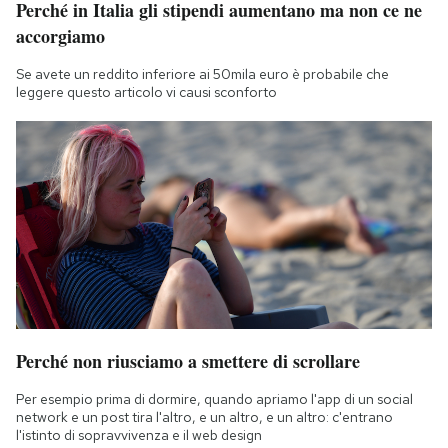
Perché in Italia gli stipendi aumentano ma non ce ne
Notifiche mobile
accorgiamo
Regala il Post
Hai bisogno di aiuto?
Se avete un reddito inferiore ai 50mila euro è probabile che
leggere questo articolo vi causi sconforto
Esci
Perché non riusciamo a smettere di scrollare
Per esempio prima di dormire, quando apriamo l'app di un social
network e un post tira l'altro, e un altro, e un altro: c'entrano
l'istinto di sopravvivenza e il web design