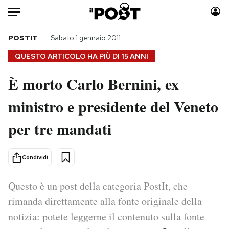
Auto
POSTIT
Sabato 1 gennaio 2011
QUESTO ARTICOLO HA PIÙ DI
15 ANNI
HOME
È morto Carlo Bernini, ex
Italia
Moda
ministro e presidente del Veneto
Mondo
Libri
Politica
Consumismi
per tre mandati
Tecnologia
Storie/Idee
Internet
Ok Boomer!
Condividi
Scienza
Media
Cultura
Europa
Questo è un post della categoria PostIt, che
Economia
Altrecose
rimanda direttamente alla fonte originale della
Sport
Mondiali calcio 2026
notizia: potete leggerne il contenuto sulla fonte