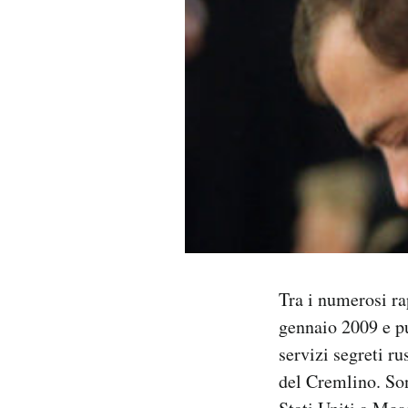
PODCAST
NEWSLETTER
I MIEI PREFERITI
SHOP
CALENDARIO
Tra i numerosi ra
gennaio 2009 e pu
AREA PERSONALE
servizi segreti ru
Area Personale
del Cremlino. Son
Newsletter