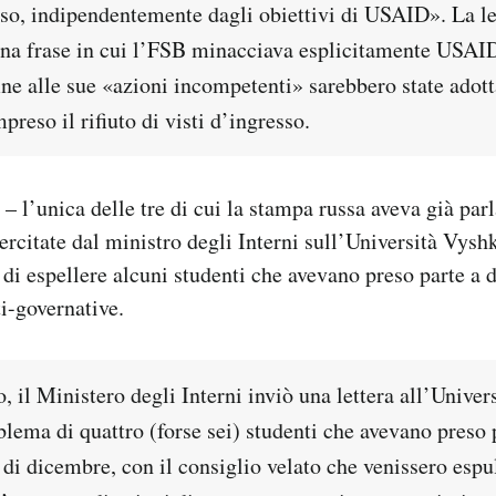
so, indipendentemente dagli obiettivi di USAID». La let
na frase in cui l’FSB minacciava esplicitamente USAI
ine alle sue «azioni incompetenti» sarebbero state adot
preso il rifiuto di visti d’ingresso.
 – l’unica delle tre di cui la stampa russa aveva già par
sercitate dal ministro degli Interni sull’Università Vysh
 di espellere alcuni studenti che avevano preso parte a d
i-governative.
 il Ministero degli Interni inviò una lettera all’Univer
lema di quattro (forse sei) studenti che avevano preso p
di dicembre, con il consiglio velato che venissero espul