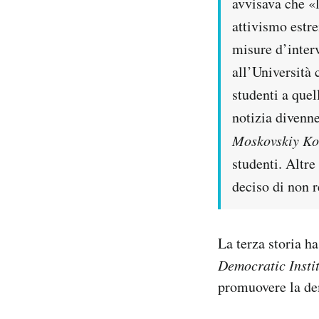
avvisava che «
attivismo estre
misure d’interv
all’Università 
studenti a quel
notizia divenn
Moskovskiy K
studenti. Altre
deciso di non r
La terza storia h
Democratic Insti
promuovere la d