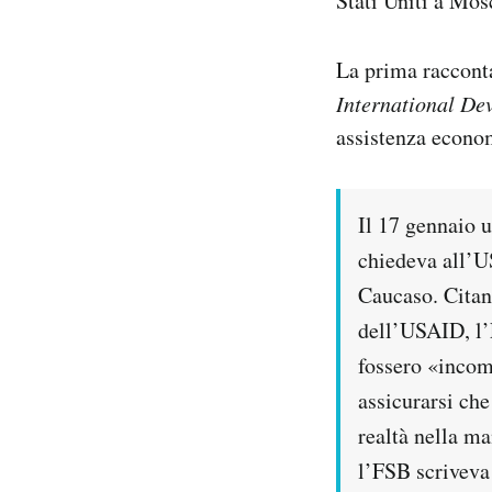
Stati Uniti a Mos
Notifiche mobile
Regala il Post
La prima racconta
Hai bisogno di aiuto?
International De
Esci
assistenza econom
Il 17 gennaio u
chiedeva all’U
Caucaso. Citan
dell’USAID, l’
fossero «incom
assicurarsi che
realtà nella ma
l’FSB scriveva