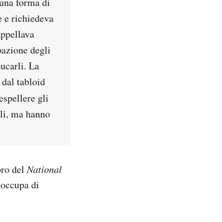
 una forma di
e e richiedeva
appellava
pazione degli
ducarli. La
 dal tabloid
 espellere gli
ili, ma hanno
bro del
National
 occupa di