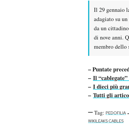
Il 29 gennaio
adagiato su un
da un cittadi
di nove anni. Q
membro dello s
– Puntate prece
–
Il “cablegate”
–
I dieci più gr
–
Tutti gli artic
Tag:
-
PEDOFILIA
WIKILEAKS CABLES