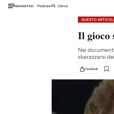
Newsletter
Podcast
Auto
QUESTO ARTICOLO
Il gioco
HOME
Italia
Moda
Nei documenti d
Mondo
Libri
sbarazzarsi de
Politica
Consumismi
Tecnologia
Storie/Idee
Condividi
Internet
Ok Boomer!
Scienza
Media
Cultura
Europa
Economia
Altrecose
Sport
Mondiali calcio 2026