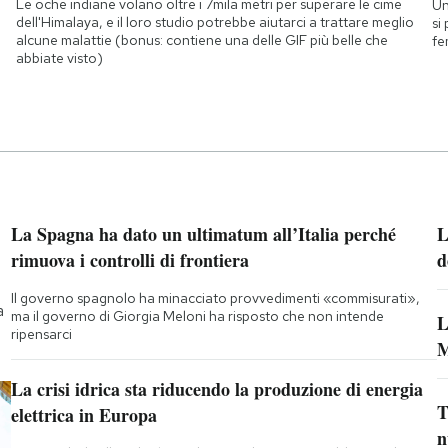
Le oche indiane volano oltre i 7mila metri per superare le cime
Un
dell'Himalaya, e il loro studio potrebbe aiutarci a trattare meglio
si
alcune malattie (bonus: contiene una delle GIF più belle che
fe
abbiate visto)
La Spagna ha dato un ultimatum all’Italia perché
L
rimuova i controlli di frontiera
d
Il governo spagnolo ha minacciato provvedimenti «commisurati»,
a
ma il governo di Giorgia Meloni ha risposto che non intende
L
ripensarci
M
La crisi idrica sta riducendo la produzione di energia
T
elettrica in Europa
n