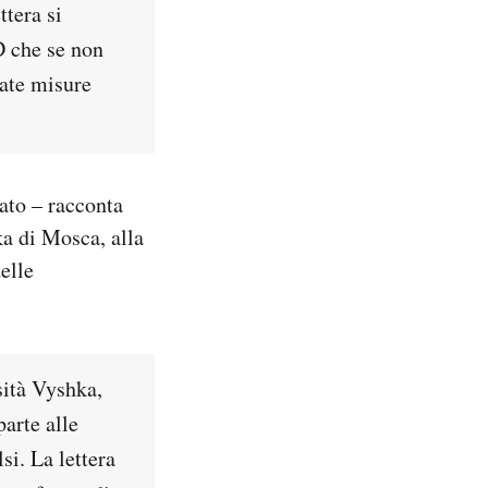
tera si
D che se non
tate misure
lato – racconta
ka di Mosca, alla
elle
sità Vyshka,
arte alle
si. La lettera