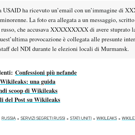
 la USAID ha ricevuto un’email con un’immagine di
 minorenne. La foto era allegata a un messaggio, scritt
no russo, che accusava XXXXXXXXX di avere stuprato l
uest’ultima provocazione è collegata alle presunte inte
taff del NDI durante le elezioni locali di Murmansk.
denti:
Confessioni più nefande
 Wikileaks: una guida
andi scoop di Wikileaks
oli del Post su Wikileaks
-
-
-
-
RUSSIA
SERVIZI SEGRETI RUSSI
STATI UNITI
WIKILEAKS
WIKIL