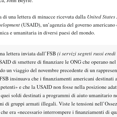
ca, John Beyrle.
 di una lettera di minacce ricevuta dalla
United States
velopment
(USAID), un’agenzia del governo americano c
ica e umanitaria in diversi paesi del mondo.
na lettera inviata dall’FSB
(i servizi segreti russi ered
SAID di smettere di finanziare le ONG che operano nel
do un viaggio del novembre precedente di un rappresen
FSB insinuava che i finanziamenti americani destinati a
petenti» e che la USAID non fosse nella posizione adat
 quei soldi destinati a programmi di aiuto umanitario no
ni di gruppi armati illegali. Viste le tensioni nell’Ossez
 che era «necessario interrompere i finanziamenti di q