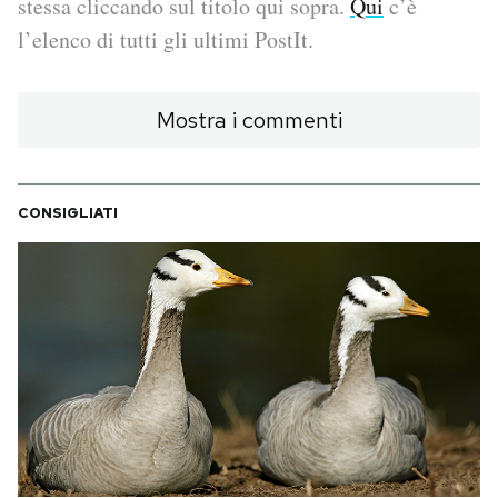
stessa cliccando sul titolo qui sopra.
Qui
c’è
l’elenco di tutti gli ultimi PostIt.
PODCAST
Mostra i commenti
NEWSLETTER
I MIEI PREFERITI
CONSIGLIATI
SHOP
CALENDARIO
AREA PERSONALE
Area Personale
Newsletter