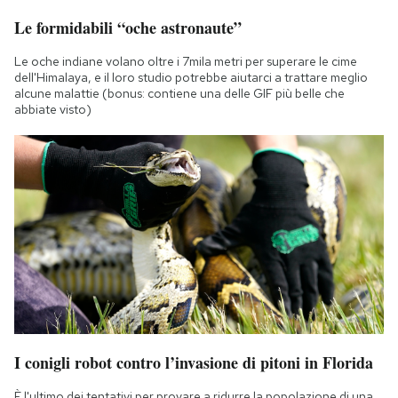
Notifiche mobile
Le formidabili “oche astronaute”
Regala il Post
Hai bisogno di aiuto?
Le oche indiane volano oltre i 7mila metri per superare le cime
dell'Himalaya, e il loro studio potrebbe aiutarci a trattare meglio
Esci
alcune malattie (bonus: contiene una delle GIF più belle che
abbiate visto)
I conigli robot contro l’invasione di pitoni in Florida
È l'ultimo dei tentativi per provare a ridurre la popolazione di una