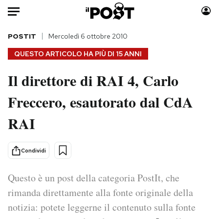
Auto
POSTIT
Mercoledì 6 ottobre 2010
QUESTO ARTICOLO HA PIÙ DI
15 ANNI
HOME
Il direttore di RAI 4, Carlo
Italia
Moda
Freccero, esautorato dal CdA
Mondo
Libri
Politica
Consumismi
RAI
Tecnologia
Storie/Idee
Internet
Ok Boomer!
Condividi
Scienza
Media
Cultura
Europa
Questo è un post della categoria PostIt, che
Economia
Altrecose
rimanda direttamente alla fonte originale della
Sport
Mondiali calcio 2026
notizia: potete leggerne il contenuto sulla fonte