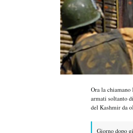
PODCAST
NEWSLETTER
I MIEI PREFERITI
SHOP
Ora la chiamano l
CALENDARIO
armati soltanto di
del Kashmir da ol
AREA PERSONALE
Area Personale
Giorno dopo gio
Newsletter