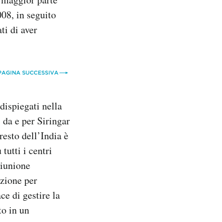
008, in seguito
ti di aver
 dispiegati nella
i da e per Siringar
resto dell’India è
tutti i centri
riunione
uzione per
ce di gestire la
to in un