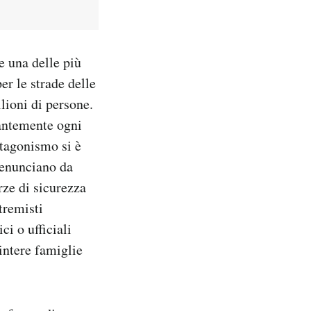
e una delle più
er le strade delle
ilioni di persone.
tantemente ogni
ntagonismo si è
denunciano da
rze di sicurezza
tremisti
ci o ufficiali
intere famiglie