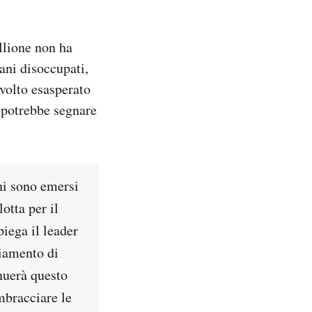
llione non ha
ani disoccupati,
 volto esasperato
e potrebbe segnare
ni sono emersi
otta per il
iega il leader
giamento di
inuerà questo
mbracciare le