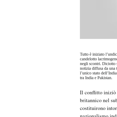
Tutto è iniziato l’undi
candelotto lacrimogeno
negli scontri. Diciotto
notizia diffusa da una 
l’unico stato dell’Ind
tra India e Pakistan.
Il conflitto inizi
britannico nel sub
costituirono into
nazionalismo indi