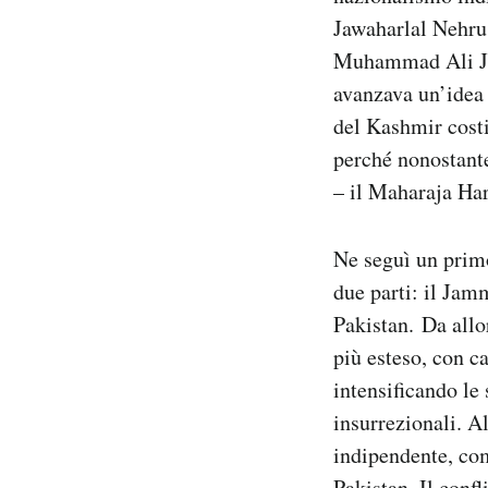
Jawaharlal Nehru, 
Muhammad Ali Jinn
avanzava un’idea
del Kashmir costi
perché nonostant
– il Maharaja Har
Ne seguì un primo
due parti: il Jam
Pakistan. Da allor
più esteso, con c
intensificando le
insurrezionali. A
indipendente, com
Pakistan. Il confl