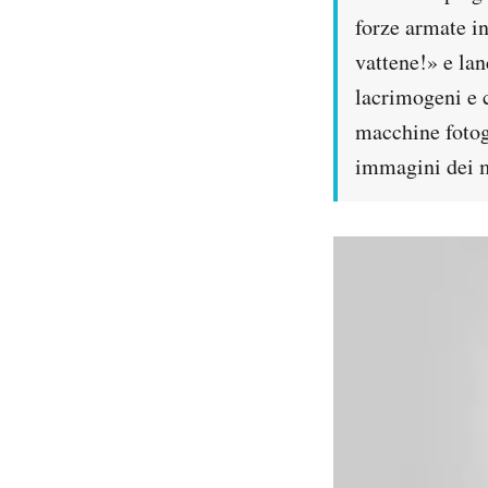
Notifiche mobile
forze armate in
Regala il Post
vattene!» e lan
Hai bisogno di aiuto?
lacrimogeni e c
Esci
macchine fotogr
immagini dei m