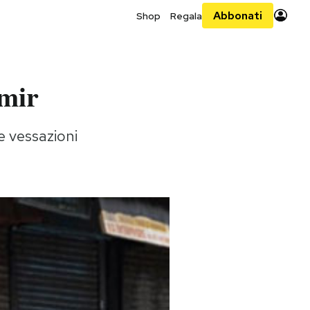
Abbonati
Shop
Regala
hmir
e vessazioni