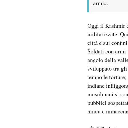
armi».
Oggi il Kashmir è
militarizzate. Qu
città e sui confin
Soldati con armi 
angolo della vall
sviluppato tra gl
tempo le torture, 
indiane infliggon
musulmani si sono 
pubblici sospetta
hindu e minaccian