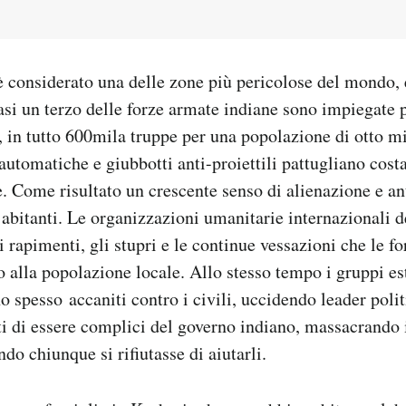
 considerato una delle zone più pericolose del mondo, 
asi un terzo delle forze armate indiane sono impiegate p
i, in tutto 600mila truppe per una popolazione di otto m
automatiche e giubbotti anti-proiettili pattugliano cos
e. Come risultato un crescente senso di alienazione e a
i abitanti. Le organizzazioni umanitarie internazionali 
i rapimenti, gli stupri e le continue vessazioni che le fo
o alla popolazione locale. Allo stesso tempo i gruppi es
spesso accaniti contro i civili, uccidendo leader politi
ti di essere complici del governo indiano, massacrando 
do chiunque si rifiutasse di aiutarli.