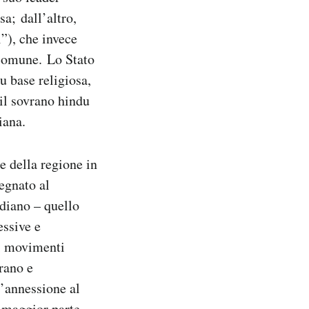
sa; dall’altro,
”), che invece
 comune. Lo Stato
u base religiosa,
il sovrano hindu
iana.
e della regione in
egnato al
ndiano – quello
essive e
di movimenti
vrano e
’annessione al
a maggior parte