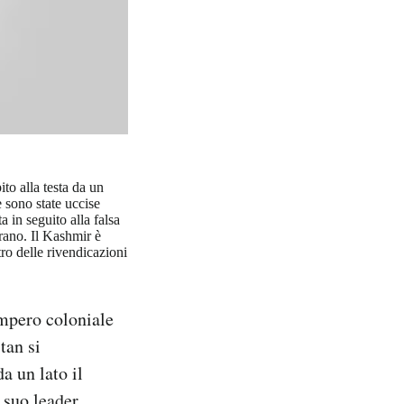
to alla testa da un
 sono state uccise
a in seguito alla falsa
orano. Il Kashmir è
ro delle rivendicazioni
’impero coloniale
tan si
a un lato il
 suo leader