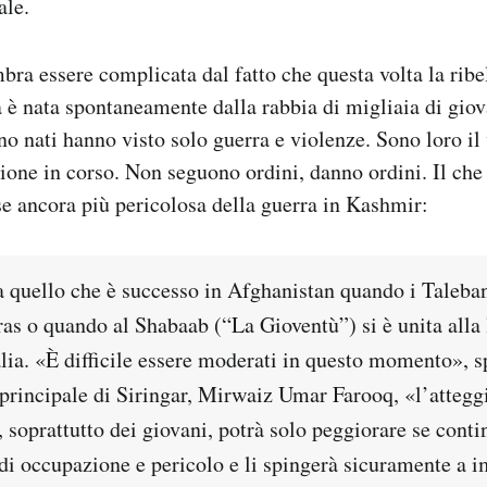
ale.
bra essere complicata dal fatto che questa volta la ribe
 è nata spontaneamente dalla rabbia di migliaia di giov
o nati hanno visto solo guerra e violenze. Sono loro il
lione in corso. Non seguono ordini, danno ordini. Il ch
ase ancora più pericolosa della guerra in Kashmir:
a quello che è successo in Afghanistan quando i Taleba
as o quando al Shabaab (“La Gioventù”) si è unita alla l
ia. «È difficile essere moderati in questo momento», sp
principale di Siringar, Mirwaiz Umar Farooq, «l’atteg
 soprattutto dei giovani, potrà solo peggiorare se cont
di occupazione e pericolo e li spingerà sicuramente a i