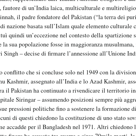
fautore di un’India laica, multiculturale e multireligio
ah, il padre fondatore del Pakistan (“la terra dei puri
 di nazione basata sull’Islam quale elemento culturale
tuì quindi un’eccezione nel contesto della spartizione s
e la sua popolazione fosse in maggioranza musulmana, 
i Singh – decise di firmare l’annessione all’Unione Ind
 conflitto che si concluse solo nel 1949 con la division
mu Kashmir, assegnato all’India e lo Azad Kashmir, ass
a il Pakistan ha continuato a rivendicare il territorio i
apitale Siringar – assumendo posizioni sempre più aggr
 sue pressioni politiche fino a sostenere la formazione 
lcuni di questi chiedono la costituzione di uno stato so
e accadde per il Bangladesh nel 1971. Altri chiedono l
itto finora ha causato tre guerre e circa 70mila morti, l