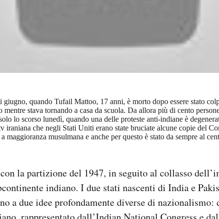
ci giugno, quando Tufail Mattoo, 17 anni, è morto dopo essere stato colpi
 mentre stava tornando a casa da scuola. Da allora più di cento persone
 solo lo scorso lunedì, quando una delle proteste anti-indiane è degenerat
tv iraniana che negli Stati Uniti erano state bruciate alcune copie del C
ia a maggioranza musulmana e anche per questo è stato da sempre al cent
ò con la partizione del 1947, in seguito al collasso dell
continente indiano. I due stati nascenti di India e Pakis
rno a due idee profondamente diverse di nazionalismo: d
ano, rappresentato dall’Indian National Congress e dal