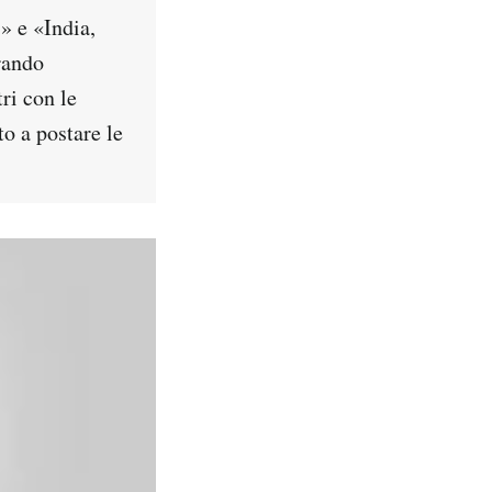
» e «India,
rando
ri con le
to a postare le