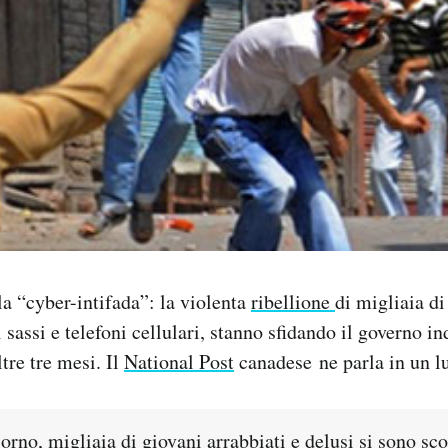
a “cyber-intifada”: la violenta
ribellione
di migliaia di
 sassi e telefoni cellulari, stanno sfidando il governo in
tre tre mesi. Il
National Post
canadese ne parla in un lu
rno, migliaia di giovani arrabbiati e delusi si sono sco