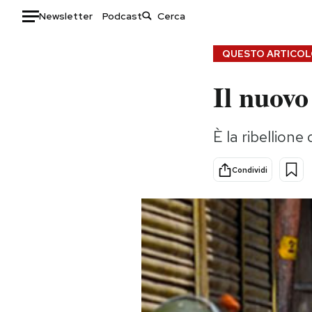
Newsletter
Podcast
Auto
QUESTO ARTICOLO
Il nuovo
HOME
Italia
Moda
È la ribellion
Mondo
Libri
Politica
Consumismi
Condividi
Tecnologia
Storie/Idee
Internet
Ok Boomer!
Scienza
Media
Cultura
Europa
Economia
Altrecose
Sport
Mondiali calcio 2026