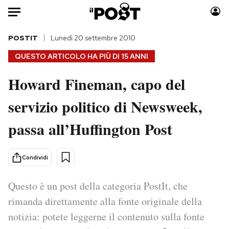
Auto
POSTIT
Lunedì 20 settembre 2010
QUESTO ARTICOLO HA PIÙ DI
15 ANNI
HOME
Howard Fineman, capo del
Italia
Moda
servizio politico di Newsweek,
Mondo
Libri
Politica
Consumismi
passa all’Huffington Post
Tecnologia
Storie/Idee
Internet
Ok Boomer!
Condividi
Scienza
Media
Cultura
Europa
Questo è un post della categoria PostIt, che
Economia
Altrecose
rimanda direttamente alla fonte originale della
Sport
Mondiali calcio 2026
notizia: potete leggerne il contenuto sulla fonte