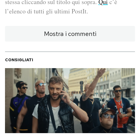
stessa cliccando sul titolo qui sopra.
Qui
c’è
l’elenco di tutti gli ultimi PostIt.
PODCAST
Mostra i commenti
NEWSLETTER
I MIEI PREFERITI
CONSIGLIATI
SHOP
CALENDARIO
AREA PERSONALE
Area Personale
Newsletter