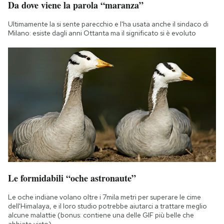
Da dove viene la parola “maranza”
Notifiche mobile
Regala il Post
Ultimamente la si sente parecchio e l'ha usata anche il sindaco di
Milano: esiste dagli anni Ottanta ma il significato si è evoluto
Hai bisogno di aiuto?
Esci
Le formidabili “oche astronaute”
Le oche indiane volano oltre i 7mila metri per superare le cime
dell'Himalaya, e il loro studio potrebbe aiutarci a trattare meglio
alcune malattie (bonus: contiene una delle GIF più belle che