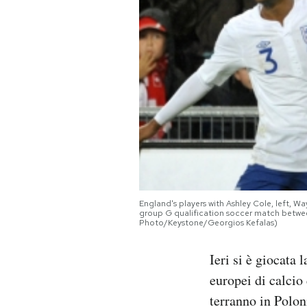
PODCAST
NEWSLETTER
I MIEI PREFERITI
SHOP
England's players with Ashley Cole, left, 
CALENDARIO
group G qualification soccer match between
Photo/Keystone/Georgios Kefalas)
AREA PERSONALE
Ieri si è giocata 
europei di calcio 
Area Personale
terranno in Polon
Newsletter