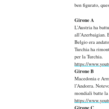
Notifiche mobile
ben figurato, ques
Regala il Post
Hai bisogno di aiuto?
Girone A
Esci
L’Austria ha batt
all’Azerbaigian. B
Belgio era andat
Turchia ha rimont
per la Turchia.
https://www.you
Girone B
Macedonia e Armen
l’Andorra. Notevo
mondiali batte la
https://www.yo
Girone C