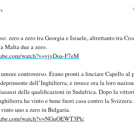
so: zero a zero tra Georgia e Israele, altrettanto tra Cr
 a Malta due a zero.
tube.com/watch?v=yjyDoa-F7eM
 umore controverso. Erano pronti a linciare Capello al 
deprimente dell’Inghilterra, e invece ora la loro nazio
iasassi delle qualificazioni in Sudafrica. Dopo la vittor
Inghilterra ha vinto e bene fuori casa contro la Svizzera.
vinto uno a zero in Bulgaria.
utube.com/watch?v=NGuOEWT3Plc