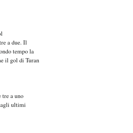
ol
re a due. Il
condo tempo la
e il gol di Turan
 tre a uno
agli ultimi