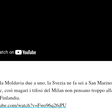
la Moldavia due a uno, la Svezia ne fa sei a San Marino
, così magari i tifosi del Milan non pensano troppo all
 Finlandia.
tube.com/watch?v=Fwo96q26jPU