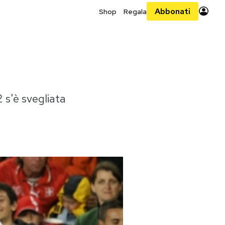
Abbonati
Shop
Regala
 s'è svegliata