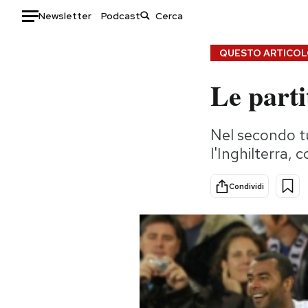
Newsletter
Podcast
Auto
QUESTO ARTICOLO
Le partit
HOME
Italia
Moda
Nel secondo tur
Mondo
Libri
l'Inghilterra, 
Politica
Consumismi
Tecnologia
Storie/Idee
Condividi
Internet
Ok Boomer!
Scienza
Media
Cultura
Europa
Economia
Altrecose
Sport
Mondiali calcio 2026