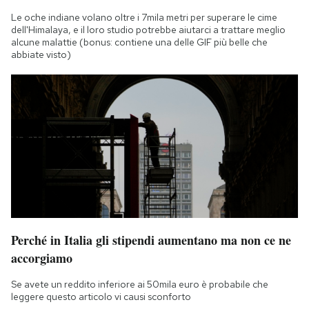
Notifiche mobile
Le oche indiane volano oltre i 7mila metri per superare le cime
Regala il Post
dell'Himalaya, e il loro studio potrebbe aiutarci a trattare meglio
alcune malattie (bonus: contiene una delle GIF più belle che
Hai bisogno di aiuto?
abbiate visto)
Esci
Perché in Italia gli stipendi aumentano ma non ce ne
accorgiamo
Se avete un reddito inferiore ai 50mila euro è probabile che
leggere questo articolo vi causi sconforto