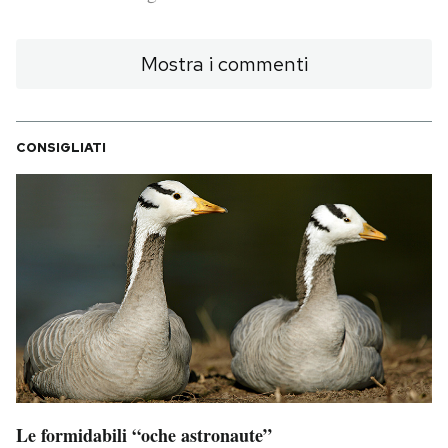
PODCAST
Mostra i commenti
NEWSLETTER
CONSIGLIATI
I MIEI PREFERITI
SHOP
CALENDARIO
AREA PERSONALE
Area Personale
Le formidabili “oche astronaute”
Newsletter