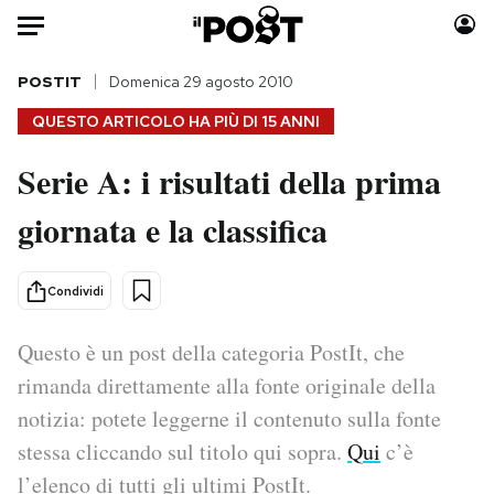
Auto
POSTIT
Domenica 29 agosto 2010
QUESTO ARTICOLO HA PIÙ DI
15 ANNI
HOME
Serie A: i risultati della prima
Italia
Moda
giornata e la classifica
Mondo
Libri
Politica
Consumismi
Tecnologia
Storie/Idee
Condividi
Internet
Ok Boomer!
Scienza
Media
Questo è un post della categoria PostIt, che
Cultura
Europa
rimanda direttamente alla fonte originale della
Economia
Altrecose
notizia: potete leggerne il contenuto sulla fonte
Sport
Mondiali calcio 2026
stessa cliccando sul titolo qui sopra.
Qui
c’è
l’elenco di tutti gli ultimi PostIt.