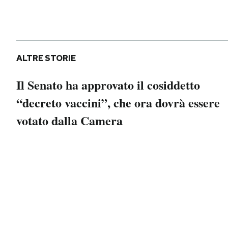
Notifiche mobile
Regala il Post
Hai bisogno di aiuto?
Esci
ALTRE STORIE
Il Senato ha approvato il cosiddetto
“decreto vaccini”, che ora dovrà essere
votato dalla Camera