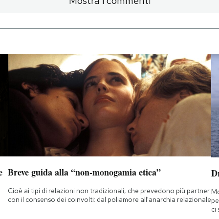
Mostra i commenti
e
Breve guida alla “non-monogamia etica”
D
Cioè ai tipi di relazioni non tradizionali, che prevedono più partner
Mo
con il consenso dei coinvolti: dal poliamore all'anarchia relazionale
pe
ci