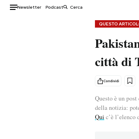
Newsletter
Podcast
Auto
QUESTO ARTICOLO
Pakistan
HOME
Italia
Moda
città di
Mondo
Libri
Politica
Consumismi
Tecnologia
Storie/Idee
Condividi
Internet
Ok Boomer!
Scienza
Media
Questo è un post 
Cultura
Europa
della notizia: pot
Economia
Altrecose
Qui
c’è l’elenco d
Sport
Mondiali calcio 2026