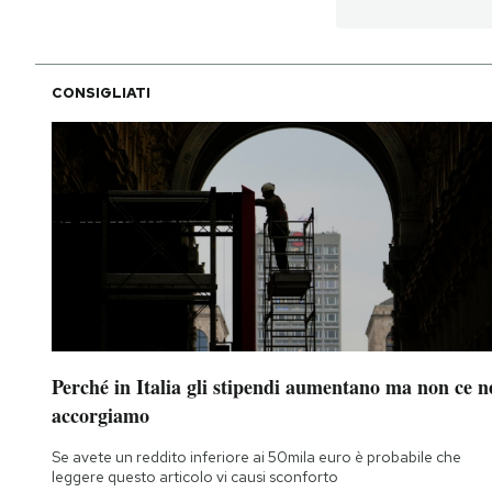
PODCAST
CONSIGLIATI
NEWSLETTER
I MIEI PREFERITI
SHOP
CALENDARIO
Perché in Italia gli stipendi aumentano ma non ce n
AREA PERSONALE
accorgiamo
Area Personale
Se avete un reddito inferiore ai 50mila euro è probabile che
leggere questo articolo vi causi sconforto
Newsletter