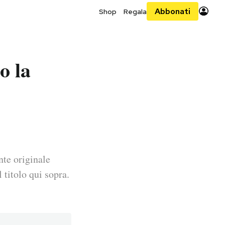
Abbonati
Shop
Regala
o la
nte originale
 titolo qui sopra.