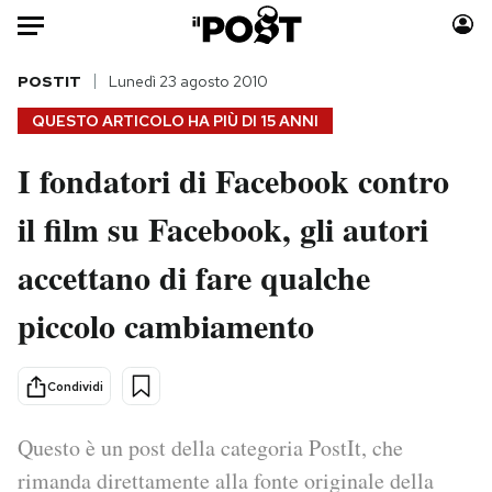
Auto
POSTIT
Lunedì 23 agosto 2010
QUESTO ARTICOLO HA PIÙ DI
15 ANNI
HOME
I fondatori di Facebook contro
Italia
Moda
il film su Facebook, gli autori
Mondo
Libri
Politica
Consumismi
accettano di fare qualche
Tecnologia
Storie/Idee
Internet
Ok Boomer!
piccolo cambiamento
Scienza
Media
Cultura
Europa
Condividi
Economia
Altrecose
Sport
Mondiali calcio 2026
Questo è un post della categoria PostIt, che
rimanda direttamente alla fonte originale della