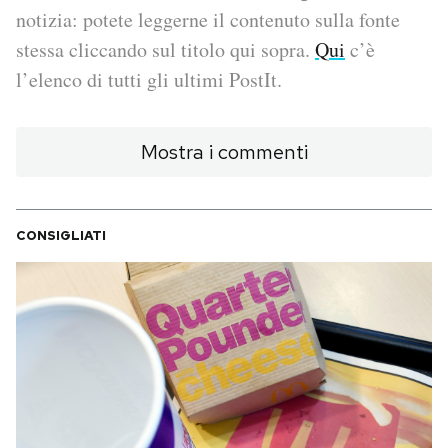
notizia: potete leggerne il contenuto sulla fonte
PODCAST
stessa cliccando sul titolo qui sopra.
Qui
c’è
l’elenco di tutti gli ultimi PostIt.
NEWSLETTER
Mostra i commenti
I MIEI PREFERITI
CONSIGLIATI
SHOP
CALENDARIO
AREA PERSONALE
Area Personale
Newsletter