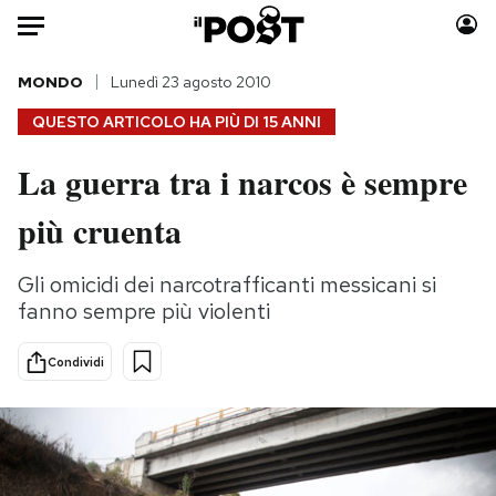
Auto
MONDO
Lunedì 23 agosto 2010
QUESTO ARTICOLO HA PIÙ DI
15 ANNI
HOME
La guerra tra i narcos è sempre
Italia
Moda
più cruenta
Mondo
Libri
Politica
Consumismi
Gli omicidi dei narcotrafficanti messicani si
Tecnologia
Storie/Idee
fanno sempre più violenti
Internet
Ok Boomer!
Scienza
Media
Condividi
Cultura
Europa
Economia
Altrecose
Sport
Mondiali calcio 2026