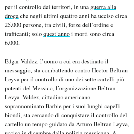
Notifiche mobile
per il controllo dei territori, in una
guerra alla
Regala il Post
droga
che negli ultimi quattro anni ha ucciso circa
Hai bisogno di aiuto?
25.000 persone, tra civili, forze dell’ordine e
Esci
trafficanti; solo
quest’anno
i morti sono circa
6.000.
Edgar Valdez, l’uomo a cui era destinato il
messaggio, sta combattendo contro Hector Beltran
Leyva per il controllo di uno dei sette cartelli più
potenti del Messico, l’organizzazione Beltran
Levya. Valdez, cittadino americano
soprannominato Barbie per i suoi lunghi capelli
biondi, sta cercando di conquistare il controllo del
cartello un tempo guidato da Arturo Beltran Leyva,
ucciso in dicembre dalla polizia messicana. A