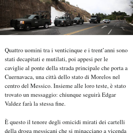
PODCAST
NEWSLETTER
Quattro uomini tra i venticinque e i trent’anni sono
I MIEI PREFERITI
stati decapitati e mutilati, poi appesi per le
caviglie al ponte della strada principale che porta a
SHOP
Cuernavaca, una città dello stato di Morelos nel
centro del Messico. Insieme alle loro teste, è stato
CALENDARIO
trovato un messaggio: chiunque seguirà Edgar
Valdez farà la stessa fine.
AREA PERSONALE
È questo il tenore degli omicidi mirati dei cartelli
Area Personale
della droga messicani che si minacciano a vicenda
Newsletter