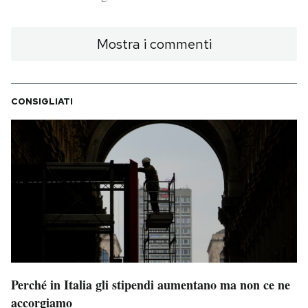
PODCAST
Mostra i commenti
NEWSLETTER
CONSIGLIATI
I MIEI PREFERITI
SHOP
CALENDARIO
AREA PERSONALE
Perché in Italia gli stipendi aumentano ma non ce ne
Area Personale
accorgiamo
Newsletter