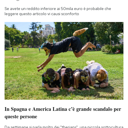
Notifiche mobile
Se avete un reddito inferiore ai 50mila euro è probabile che
Regala il Post
leggere questo articolo vi causi sconforto
Hai bisogno di aiuto?
Esci
In Spagna e America Latina c’è grande scandalo per
queste persone
Da settimane si parla molto dei "therians", una piccola sottocultura