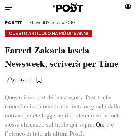
Auto
POSTIT
Giovedì 19 agosto 2010
QUESTO ARTICOLO HA PIÙ DI
15 ANNI
HOME
Fareed Zakaria lascia
Italia
Moda
Newsweek, scriverà per Time
Mondo
Libri
Politica
Consumismi
Tecnologia
Storie/Idee
Condividi
Internet
Ok Boomer!
Scienza
Media
Questo è un post della categoria PostIt, che
Cultura
Europa
rimanda direttamente alla fonte originale della
Economia
Altrecose
notizia: potete leggerne il contenuto sulla fonte
Sport
Mondiali calcio 2026
stessa cliccando sul titolo qui sopra.
Qui
c’è
l’elenco di tutti gli ultimi PostIt.