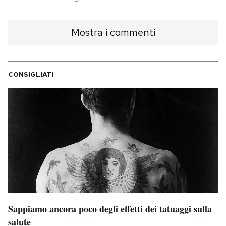
PODCAST
Mostra i commenti
NEWSLETTER
CONSIGLIATI
I MIEI PREFERITI
SHOP
CALENDARIO
AREA PERSONALE
Sappiamo ancora poco degli effetti dei tatuaggi sulla
Area Personale
salute
Newsletter