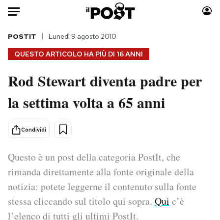
Auto
POSTIT
Lunedì 9 agosto 2010
QUESTO ARTICOLO HA PIÙ DI
16 ANNI
HOME
Rod Stewart diventa padre per
Italia
Moda
la settima volta a 65 anni
Mondo
Libri
Politica
Consumismi
Tecnologia
Storie/Idee
Condividi
Internet
Ok Boomer!
Scienza
Media
Questo è un post della categoria PostIt, che
Cultura
Europa
rimanda direttamente alla fonte originale della
Economia
Altrecose
notizia: potete leggerne il contenuto sulla fonte
Sport
Mondiali calcio 2026
stessa cliccando sul titolo qui sopra.
Qui
c’è
l’elenco di tutti gli ultimi PostIt.