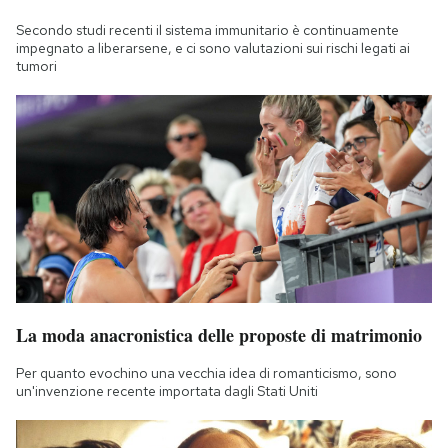
Notifiche mobile
Secondo studi recenti il sistema immunitario è continuamente
Regala il Post
impegnato a liberarsene, e ci sono valutazioni sui rischi legati ai
tumori
Hai bisogno di aiuto?
Esci
La moda anacronistica delle proposte di matrimonio
Per quanto evochino una vecchia idea di romanticismo, sono
un'invenzione recente importata dagli Stati Uniti