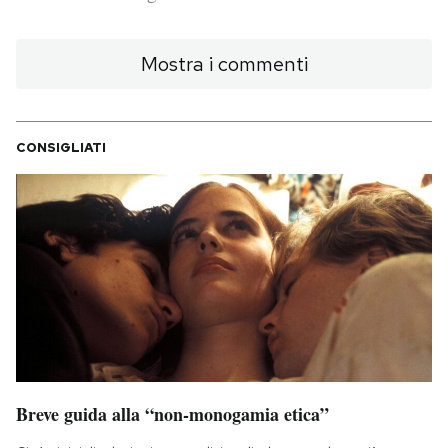
PODCAST
Mostra i commenti
NEWSLETTER
CONSIGLIATI
I MIEI PREFERITI
SHOP
CALENDARIO
AREA PERSONALE
Breve guida alla “non-monogamia etica”
Area Personale
Newsletter