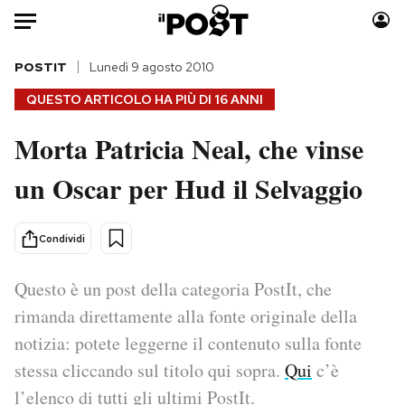
Auto
POSTIT
Lunedì 9 agosto 2010
QUESTO ARTICOLO HA PIÙ DI
16 ANNI
HOME
Morta Patricia Neal, che vinse
Italia
Moda
un Oscar per Hud il Selvaggio
Mondo
Libri
Politica
Consumismi
Tecnologia
Storie/Idee
Condividi
Internet
Ok Boomer!
Scienza
Media
Questo è un post della categoria PostIt, che
Cultura
Europa
rimanda direttamente alla fonte originale della
Economia
Altrecose
notizia: potete leggerne il contenuto sulla fonte
Sport
Mondiali calcio 2026
stessa cliccando sul titolo qui sopra.
Qui
c’è
l’elenco di tutti gli ultimi PostIt.