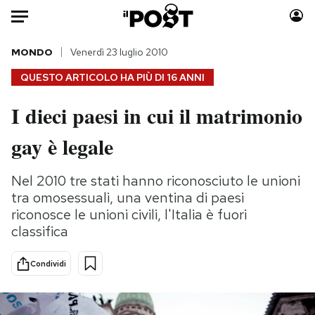
Auto
MONDO
Venerdì 23 luglio 2010
QUESTO ARTICOLO HA PIÙ DI
16 ANNI
HOME
I dieci paesi in cui il matrimonio
Italia
Moda
gay è legale
Mondo
Libri
Politica
Consumismi
Nel 2010 tre stati hanno riconosciuto le unioni
Tecnologia
Storie/Idee
tra omosessuali, una ventina di paesi
Internet
Ok Boomer!
riconosce le unioni civili, l'Italia è fuori
Scienza
Media
classifica
Cultura
Europa
Economia
Altrecose
Condividi
Sport
Mondiali calcio 2026