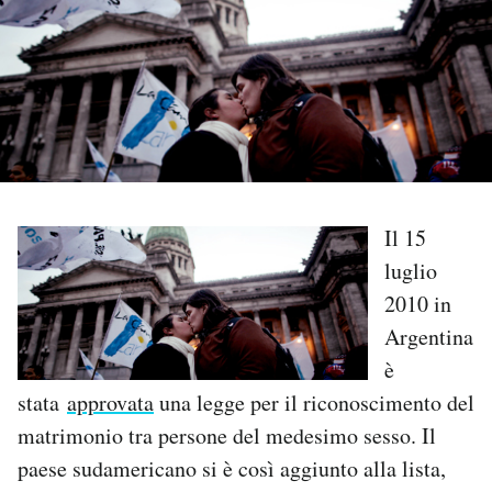
PODCAST
NEWSLETTER
I MIEI PREFERITI
Il 15
SHOP
luglio
2010 in
Argentina
CALENDARIO
è
stata
approvata
una legge per il riconoscimento del
AREA PERSONALE
matrimonio tra persone del medesimo sesso. Il
Area Personale
paese sudamericano si è così aggiunto alla lista,
Newsletter