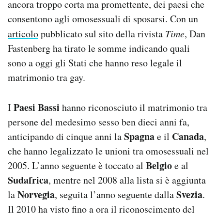
ancora troppo corta ma promettente, dei paesi che
Notifiche mobile
consentono agli omosessuali di sposarsi. Con un
Regala il Post
articolo
pubblicato sul sito della rivista
Time
, Dan
Hai bisogno di aiuto?
Esci
Fastenberg ha tirato le somme indicando quali
sono a oggi gli Stati che hanno reso legale il
matrimonio tra gay.
Paesi Bassi
I
hanno riconosciuto il matrimonio tra
persone del medesimo sesso ben dieci anni fa,
Spagna
Canada
anticipando di cinque anni la
e il
,
che hanno legalizzato le unioni tra omosessuali nel
Belgio
2005. L’anno seguente è toccato al
e al
Sudafrica
, mentre nel 2008 alla lista si è aggiunta
Norvegia
Svezia
la
, seguita l’anno seguente dalla
.
Il 2010 ha visto fino a ora il riconoscimento del