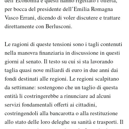
dell’Economia e questi hanno rigettato l’offerta,
Notifiche mobile
per bocca del presidente dell’Emilia Romagna
Regala il Post
Vasco Errani, dicendo di voler discutere e trattare
Hai bisogno di aiuto?
direttamente con Berlusconi.
Esci
Le ragioni di queste tensioni sono i tagli contenuti
nella manovra finanziaria in discussione in questi
giorni al senato. Il testo su cui si sta lavorando
taglia quasi nove miliardi di euro in due anni dai
fondi destinati alle regioni. Le regioni scalpitano
da settimane: sostengono che un taglio di questa
entità li costringerebbe a rinunciare ad alcuni
servizi fondamentali offerti ai cittadini,
costringendoli alla bancarotta o alla restituzione
allo stato delle loro deleghe su sanità e trasporti. Il