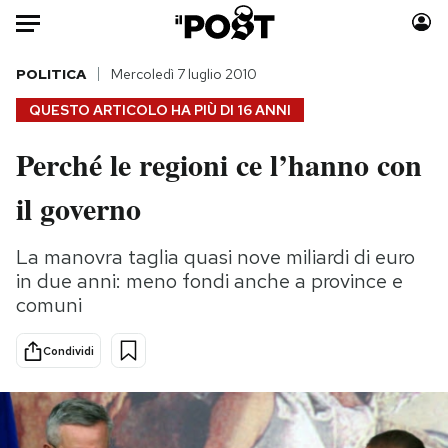
Auto
POLITICA
Mercoledì 7 luglio 2010
QUESTO ARTICOLO HA PIÙ DI
16 ANNI
HOME
Perché le regioni ce l’hanno con
Italia
Moda
il governo
Mondo
Libri
Politica
Consumismi
La manovra taglia quasi nove miliardi di euro
Tecnologia
Storie/Idee
in due anni: meno fondi anche a province e
Internet
Ok Boomer!
comuni
Scienza
Media
Cultura
Europa
Condividi
Economia
Altrecose
Sport
Mondiali calcio 2026