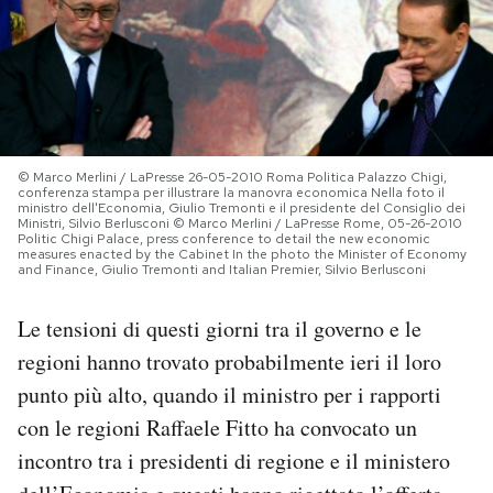
PODCAST
NEWSLETTER
© Marco Merlini / LaPresse 26-05-2010 Roma Politica Palazzo Chigi,
I MIEI PREFERITI
conferenza stampa per illustrare la manovra economica Nella foto il
ministro dell'Economia, Giulio Tremonti e il presidente del Consiglio dei
Ministri, Silvio Berlusconi © Marco Merlini / LaPresse Rome, 05-26-2010
Politic Chigi Palace, press conference to detail the new economic
measures enacted by the Cabinet In the photo the Minister of Economy
SHOP
and Finance, Giulio Tremonti and Italian Premier, Silvio Berlusconi
Le tensioni di questi giorni tra il governo e le
CALENDARIO
regioni hanno trovato probabilmente ieri il loro
punto più alto, quando il ministro per i rapporti
AREA PERSONALE
con le regioni Raffaele Fitto ha convocato un
Area Personale
incontro tra i presidenti di regione e il ministero
Newsletter