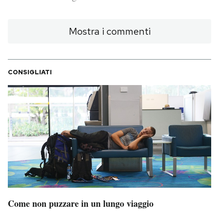
PODCAST
Mostra i commenti
NEWSLETTER
CONSIGLIATI
I MIEI PREFERITI
SHOP
CALENDARIO
AREA PERSONALE
Area Personale
Come non puzzare in un lungo viaggio
Newsletter