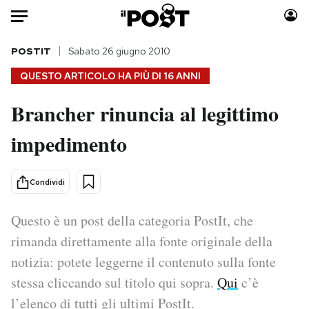
Auto
POSTIT
Sabato 26 giugno 2010
QUESTO ARTICOLO HA PIÙ DI
16 ANNI
HOME
Brancher rinuncia al legittimo
Italia
Moda
impedimento
Mondo
Libri
Politica
Consumismi
Tecnologia
Storie/Idee
Condividi
Internet
Ok Boomer!
Scienza
Media
Questo è un post della categoria PostIt, che
Cultura
Europa
rimanda direttamente alla fonte originale della
Economia
Altrecose
notizia: potete leggerne il contenuto sulla fonte
Sport
Mondiali calcio 2026
stessa cliccando sul titolo qui sopra.
Qui
c’è
l’elenco di tutti gli ultimi PostIt.