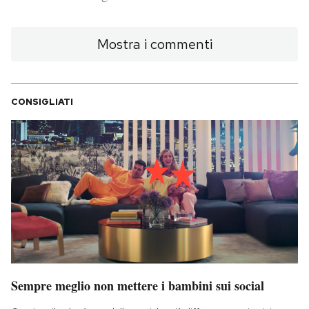
PODCAST
Mostra i commenti
NEWSLETTER
CONSIGLIATI
I MIEI PREFERITI
SHOP
CALENDARIO
AREA PERSONALE
Sempre meglio non mettere i bambini sui social
Area Personale
Newsletter