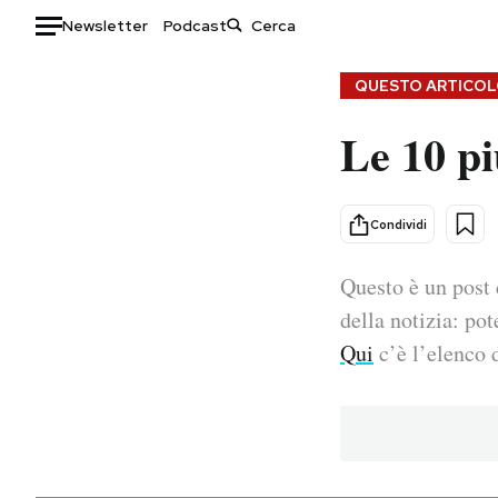
Newsletter
Podcast
Auto
QUESTO ARTICOLO
Le 10 pi
HOME
Italia
Moda
Mondo
Libri
Condividi
Politica
Consumismi
Questo è un post 
Tecnologia
Storie/Idee
Internet
Ok Boomer!
della notizia: pot
Scienza
Media
Qui
c’è l’elenco d
Cultura
Europa
Economia
Altrecose
Sport
Mondiali calcio 2026