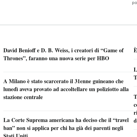
po
David Benioff e D. B. Weiss, i creatori di “Game of
È
Thrones”, faranno una nuova serie per HBO
L
T
A Milano è stato scarcerato il 31enne guineano che
lunedì aveva provato ad accoltellare un poliziotto alla
T
stazione centrale
c
r
La Corte Suprema americana ha deciso che il “travel
d
ban” non si applica per chi ha già dei parenti negli
Stati Uniti