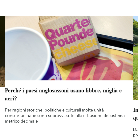
Perché i paesi anglosassoni usano libbre, miglia e
acri?
I
Per ragioni storiche, politiche e culturali molte unità
consuetudinarie sono sopravvissute alla diffusione del sistema
q
metrico decimale
Da
pr