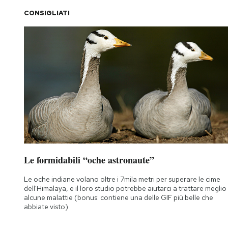
CONSIGLIATI
PODCAST
NEWSLETTER
I MIEI PREFERITI
SHOP
CALENDARIO
Le formidabili “oche astronaute”
Le oche indiane volano oltre i 7mila metri per superare le cime
AREA PERSONALE
dell'Himalaya, e il loro studio potrebbe aiutarci a trattare meglio
alcune malattie (bonus: contiene una delle GIF più belle che
abbiate visto)
Area Personale
Newsletter