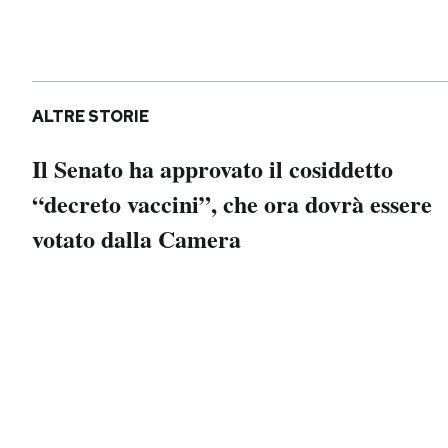
Notifiche mobile
Regala il Post
Hai bisogno di aiuto?
Esci
ALTRE STORIE
Il Senato ha approvato il cosiddetto
“decreto vaccini”, che ora dovrà essere
votato dalla Camera