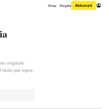
Abbonati
Shop
Regala
ia
nte originale
 titolo qui sopra.