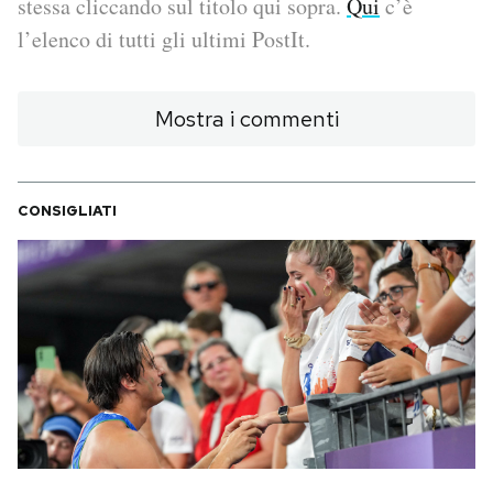
stessa cliccando sul titolo qui sopra.
Qui
c’è
l’elenco di tutti gli ultimi PostIt.
PODCAST
Mostra i commenti
NEWSLETTER
I MIEI PREFERITI
CONSIGLIATI
SHOP
CALENDARIO
AREA PERSONALE
Area Personale
Newsletter