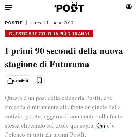
Auto
POSTIT
Lunedì 14 giugno 2010
QUESTO ARTICOLO HA PIÙ DI
16 ANNI
HOME
I primi 90 secondi della nuova
Italia
Moda
stagione di Futurama
Mondo
Libri
Politica
Consumismi
Tecnologia
Storie/Idee
Condividi
Internet
Ok Boomer!
Scienza
Media
Questo è un post della categoria PostIt, che
Cultura
Europa
rimanda direttamente alla fonte originale della
Economia
Altrecose
notizia: potete leggerne il contenuto sulla fonte
Sport
Mondiali calcio 2026
stessa cliccando sul titolo qui sopra.
Qui
c’è
l’elenco di tutti gli ultimi PostIt.