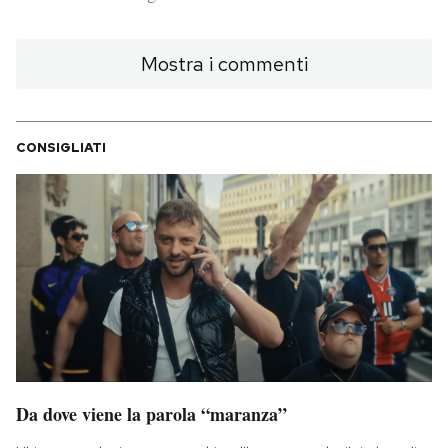
PODCAST
Mostra i commenti
NEWSLETTER
CONSIGLIATI
I MIEI PREFERITI
SHOP
CALENDARIO
AREA PERSONALE
Da dove viene la parola “maranza”
Area Personale
Newsletter