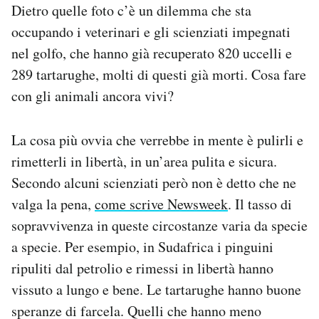
Dietro quelle foto c’è un dilemma che sta
Notifiche mobile
occupando i veterinari e gli scienziati impegnati
Regala il Post
Hai bisogno di aiuto?
nel golfo, che hanno già recuperato 820 uccelli e
Esci
289 tartarughe, molti di questi già morti. Cosa fare
con gli animali ancora vivi?
La cosa più ovvia che verrebbe in mente è pulirli e
rimetterli in libertà, in un’area pulita e sicura.
Secondo alcuni scienziati però non è detto che ne
valga la pena,
come scrive Newsweek
. Il tasso di
sopravvivenza in queste circostanze varia da specie
a specie. Per esempio, in Sudafrica i pinguini
ripuliti dal petrolio e rimessi in libertà hanno
vissuto a lungo e bene. Le tartarughe hanno buone
speranze di farcela. Quelli che hanno meno