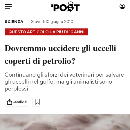
Auto
SCIENZA
Giovedì 10 giugno 2010
QUESTO ARTICOLO HA PIÙ DI
16 ANNI
HOME
Dovremmo uccidere gli uccelli
Italia
Moda
coperti di petrolio?
Mondo
Libri
Politica
Consumismi
Continuano gli sforzi dei veterinari per salvare
Tecnologia
Storie/Idee
gli uccelli nel golfo, ma gli animalisti sono
Internet
Ok Boomer!
perplessi
Scienza
Media
Cultura
Europa
Condividi
Economia
Altrecose
Sport
Mondiali calcio 2026