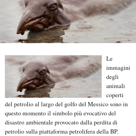
PODCAST
NEWSLETTER
I MIEI PREFERITI
Le
immagini
SHOP
degli
animali
CALENDARIO
coperti
del petrolio al largo del golfo del Messico sono in
questo momento il simbolo più evocativo del
AREA PERSONALE
disastro ambientale provocato dalla perdita di
Area Personale
petrolio sulla piattaforma petrolifera della BP.
Newsletter