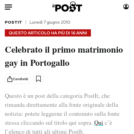
Auto
POSTIT
Lunedì 7 giugno 2010
QUESTO ARTICOLO HA PIÙ DI
16 ANNI
HOME
Celebrato il primo matrimonio
Italia
Moda
gay in Portogallo
Mondo
Libri
Politica
Consumismi
Tecnologia
Storie/Idee
Condividi
Internet
Ok Boomer!
Scienza
Media
Questo è un post della categoria PostIt, che
Cultura
Europa
rimanda direttamente alla fonte originale della
Economia
Altrecose
notizia: potete leggerne il contenuto sulla fonte
Sport
Mondiali calcio 2026
stessa cliccando sul titolo qui sopra.
Qui
c’è
l’elenco di tutti gli ultimi PostIt.