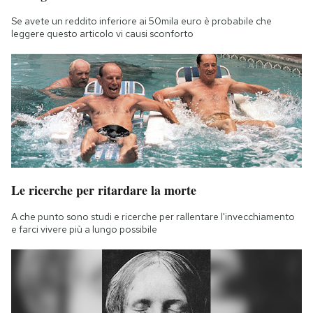
Notifiche mobile
Se avete un reddito inferiore ai 50mila euro è probabile che
Regala il Post
leggere questo articolo vi causi sconforto
Hai bisogno di aiuto?
Esci
Le ricerche per ritardare la morte
A che punto sono studi e ricerche per rallentare l'invecchiamento
e farci vivere più a lungo possibile