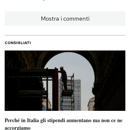
PODCAST
Mostra i commenti
NEWSLETTER
CONSIGLIATI
I MIEI PREFERITI
SHOP
CALENDARIO
AREA PERSONALE
Perché in Italia gli stipendi aumentano ma non ce ne
Area Personale
accorgiamo
Newsletter