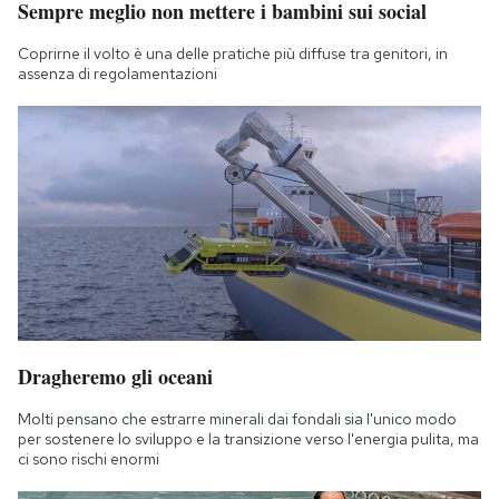
Sempre meglio non mettere i bambini sui social
Notifiche mobile
Regala il Post
Coprirne il volto è una delle pratiche più diffuse tra genitori, in
assenza di regolamentazioni
Hai bisogno di aiuto?
Esci
Dragheremo gli oceani
Molti pensano che estrarre minerali dai fondali sia l'unico modo
per sostenere lo sviluppo e la transizione verso l'energia pulita, ma
ci sono rischi enormi