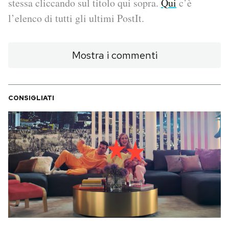
stessa cliccando sul titolo qui sopra.
Qui
c’è
l’elenco di tutti gli ultimi PostIt.
PODCAST
Mostra i commenti
NEWSLETTER
I MIEI PREFERITI
CONSIGLIATI
SHOP
CALENDARIO
AREA PERSONALE
Area Personale
Newsletter