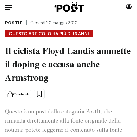
Auto
POSTIT
Giovedì 20 maggio 2010
QUESTO ARTICOLO HA PIÙ DI
16 ANNI
HOME
Il ciclista Floyd Landis ammette
Italia
Moda
il doping e accusa anche
Mondo
Libri
Politica
Consumismi
Armstrong
Tecnologia
Storie/Idee
Internet
Ok Boomer!
Condividi
Scienza
Media
Cultura
Europa
Questo è un post della categoria PostIt, che
Economia
Altrecose
rimanda direttamente alla fonte originale della
Sport
Mondiali calcio 2026
notizia: potete leggerne il contenuto sulla fonte