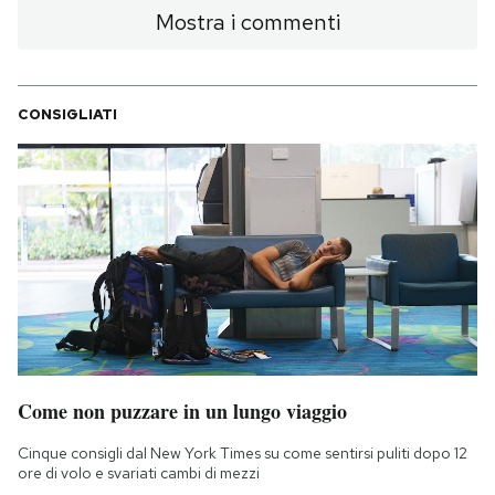
Mostra i commenti
PODCAST
CONSIGLIATI
NEWSLETTER
I MIEI PREFERITI
SHOP
CALENDARIO
Come non puzzare in un lungo viaggio
AREA PERSONALE
Cinque consigli dal New York Times su come sentirsi puliti dopo 12
Area Personale
ore di volo e svariati cambi di mezzi
Newsletter