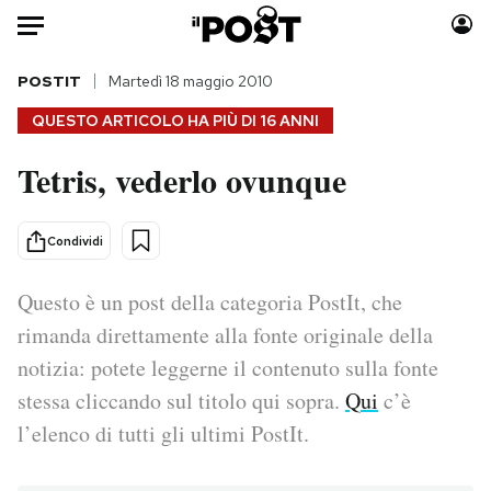
Auto
POSTIT
Martedì 18 maggio 2010
QUESTO ARTICOLO HA PIÙ DI
16 ANNI
HOME
Tetris, vederlo ovunque
Italia
Moda
Mondo
Libri
Condividi
Politica
Consumismi
Tecnologia
Storie/Idee
Questo è un post della categoria PostIt, che
Internet
Ok Boomer!
rimanda direttamente alla fonte originale della
Scienza
Media
notizia: potete leggerne il contenuto sulla fonte
Cultura
Europa
stessa cliccando sul titolo qui sopra.
Qui
c’è
Economia
Altrecose
l’elenco di tutti gli ultimi PostIt.
Sport
Mondiali calcio 2026