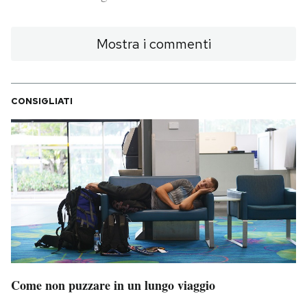
PODCAST
Mostra i commenti
NEWSLETTER
CONSIGLIATI
I MIEI PREFERITI
SHOP
CALENDARIO
AREA PERSONALE
Area Personale
Come non puzzare in un lungo viaggio
Newsletter