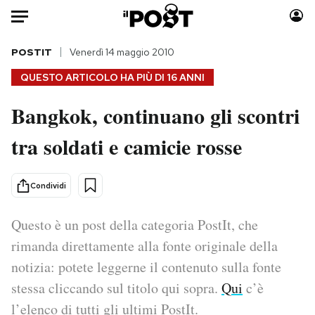
Auto
POSTIT
Venerdì 14 maggio 2010
QUESTO ARTICOLO HA PIÙ DI
16 ANNI
HOME
Bangkok, continuano gli scontri
Italia
Moda
tra soldati e camicie rosse
Mondo
Libri
Politica
Consumismi
Tecnologia
Storie/Idee
Condividi
Internet
Ok Boomer!
Scienza
Media
Questo è un post della categoria PostIt, che
Cultura
Europa
rimanda direttamente alla fonte originale della
Economia
Altrecose
notizia: potete leggerne il contenuto sulla fonte
Sport
Mondiali calcio 2026
stessa cliccando sul titolo qui sopra.
Qui
c’è
l’elenco di tutti gli ultimi PostIt.