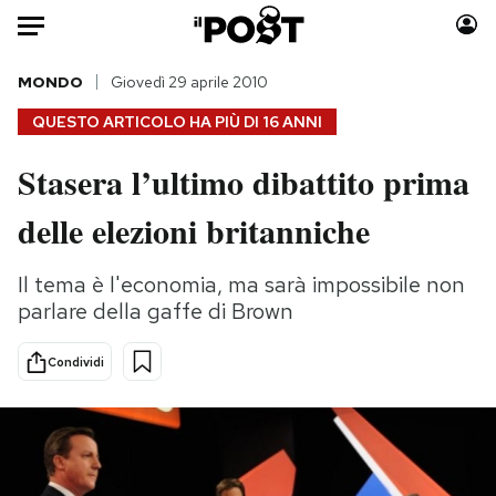
Auto
MONDO
Giovedì 29 aprile 2010
QUESTO ARTICOLO HA PIÙ DI
16 ANNI
HOME
Stasera l’ultimo dibattito prima
Italia
Moda
delle elezioni britanniche
Mondo
Libri
Politica
Consumismi
Il tema è l'economia, ma sarà impossibile non
Tecnologia
Storie/Idee
parlare della gaffe di Brown
Internet
Ok Boomer!
Scienza
Media
Condividi
Cultura
Europa
Economia
Altrecose
Sport
Mondiali calcio 2026