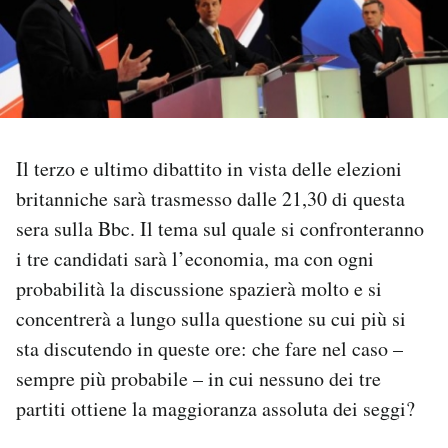
PODCAST
NEWSLETTER
Il terzo e ultimo dibattito in vista delle elezioni
I MIEI PREFERITI
britanniche sarà trasmesso dalle 21,30 di questa
sera sulla Bbc. Il tema sul quale si confronteranno
SHOP
i tre candidati sarà l’economia, ma con ogni
probabilità la discussione spazierà molto e si
CALENDARIO
concentrerà a lungo sulla questione su cui più si
sta discutendo in queste ore: che fare nel caso –
AREA PERSONALE
sempre più probabile – in cui nessuno dei tre
partiti ottiene la maggioranza assoluta dei seggi?
Area Personale
Newsletter