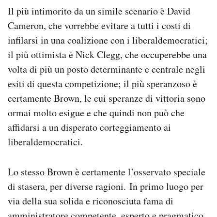
Notifiche mobile
Il più intimorito da un simile scenario è David
Regala il Post
Cameron, che vorrebbe evitare a tutti i costi di
Hai bisogno di aiuto?
infilarsi in una coalizione con i liberaldemocratici;
Esci
il più ottimista è Nick Clegg, che occuperebbe una
volta di più un posto determinante e centrale negli
esiti di questa competizione; il più speranzoso è
certamente Brown, le cui speranze di vittoria sono
ormai molto esigue e che quindi non può che
affidarsi a un disperato corteggiamento ai
liberaldemocratici.
Lo stesso Brown è certamente l’osservato speciale
di stasera, per diverse ragioni. In primo luogo per
via della sua solida e riconosciuta fama di
amministratore competente, esperto e pragmatico.