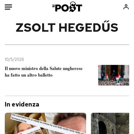
Auto
ZSOLT HEGEDŰS
HOME
Italia
Moda
Mondo
Libri
10/5/2026
Politica
Consumismi
Il nuovo ministro della Salute ungherese
ha fatto un altro balletto
Tecnologia
Storie/Idee
Internet
Ok Boomer!
Scienza
Media
Cultura
Europa
In evidenza
Economia
Altrecose
Sport
Mondiali calcio 2026