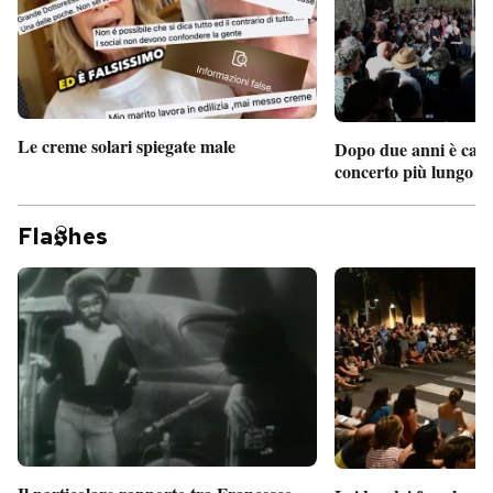
PODCAST
NEWSLETTER
Le creme solari spiegate male
Dopo due anni è camb
concerto più lungo d
I MIEI PREFERITI
Fla
hes
SHOP
CALENDARIO
AREA PERSONALE
Entra