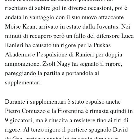
Notifiche mobile
rischiato di subire gol in diverse occasioni, poi è
Regala il Post
andata in vantaggio con il suo nuovo attaccante
Hai bisogno di aiuto?
Moise Kean, arrivato in estate dalla Juventus. Nei
Esci
minuti di recupero però un fallo del difensore Luca
Ranieri ha causato un rigore per la Puskas
Akademia e l’espulsione di Ranieri per doppia
ammonizione. Zsolt Nagy ha segnato il rigore,
pareggiando la partita e portandola ai
supplementari.
Durante i supplementari è stato espulso anche
Pietro Comuzzo e la Fiorentina è rimasta quindi in
9 giocatori, ma è riuscita a resistere fino ai tiri di
rigore. Al terzo rigore il portiere spagnolo David
de Gea, arrivato anche lui in estate dopo aver