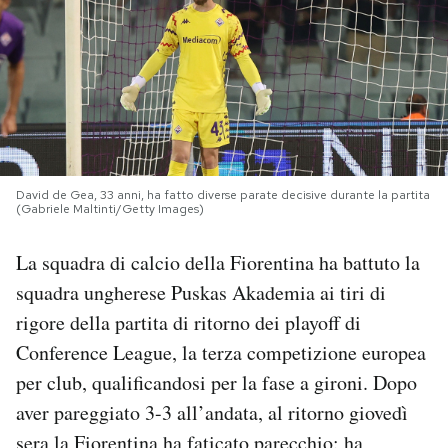
PODCAST
NEWSLETTER
I MIEI PREFERITI
David de Gea, 33 anni, ha fatto diverse parate decisive durante la partita
(Gabriele Maltinti/Getty Images)
SHOP
La squadra di calcio della Fiorentina ha battuto la
squadra ungherese Puskas Akademia ai tiri di
CALENDARIO
rigore della partita di ritorno dei playoff di
Conference League, la terza competizione europea
AREA PERSONALE
per club, qualificandosi per la fase a gironi. Dopo
aver pareggiato 3-3 all’andata, al ritorno giovedì
Area Personale
Newsletter
sera la Fiorentina ha faticato parecchio: ha