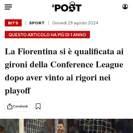
Auto
BITS
SPORT
Giovedì 29 agosto 2024
QUESTO ARTICOLO HA PIÙ DI
1 ANNO
HOME
La Fiorentina si è qualificata ai
Italia
Moda
Mondo
Libri
gironi della Conference League
Politica
Consumismi
dopo aver vinto ai rigori nei
Tecnologia
Storie/Idee
Internet
Ok Boomer!
playoff
Scienza
Media
Cultura
Europa
Condividi
Economia
Altrecose
Sport
Mondiali calcio 2026