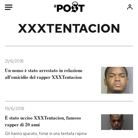
Auto
XXXTENTACION
HOME
Italia
Moda
Mondo
Libri
21/6/2018
Politica
Consumismi
Un uomo è stato arrestato in relazione
all’omicidio del rapper XXXTentacion
Tecnologia
Storie/Idee
Internet
Ok Boomer!
Scienza
Media
Cultura
Europa
19/6/2018
Economia
Altrecose
È stato ucciso XXXTentacion, famoso
Sport
Mondiali calcio 2026
rapper di 20 anni
Gli hanno sparato, forse in una tentata rapina: