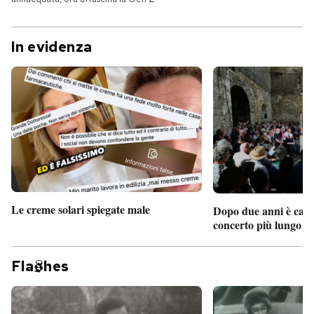
In evidenza
Le creme solari spiegate male
Dopo due anni è camb
concerto più lungo d
Fla
hes