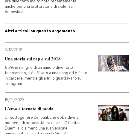
era diventato molto noto recentemente,
anche per una brutta storia di violenza
PODCAST
domestica
Altri articoli su questo argomento
NEWSLETTER
2/12/2018
I MIEI PREFERITI
Una storia sul rap e sul 2018
6ix9ine nel giro di un anno è diventato
SHOP
famosissimo, si è affiliato a una gang ed è finito
in carcere, mentre gli altri lo guardavano su
Instagram
CALENDARIO
15/12/2023
L’emo è tornato di moda
AREA PERSONALE
Un sottogenere del punk che ebbe diversi
momenti di popolarità tra gli anni Ottanta e
Entra
Duemila, o almeno una sua versione
annacquata, ora affascina la Gen Z