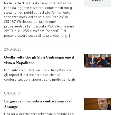
Nelle carte di Wikileaks c’è ancora tantissima
roba da leggere e svelare, come mostrano gli
stessi numeri pubblicati sul sito. Al momento
sono stati messi online solo 226 “cables” su
251.287. Wikileaks riporta che quelli
provenienti dall’ambasciata USA a Roma sono
2890, di cui 255 classificati “segreti”. E ci
possono essere cose sull’Italia anche nei [...]
23/9/2023
Quella volta che gli Stati Uniti negarono il
visto a Napolitano
In quanto comunista, nel 1975 Henry Kissinger
gli impedì di partecipare a un ciclo di
conferenze: poi i rapporti sono molto cambiati
8/12/2010
La guerra informatica contro i nemici di
Assange
Una serie di attacchi hacker hanno colpito i siti