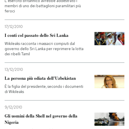
L'esercito britannico avrebbe addestrato i
membri di uno dei battaglioni paramilitari più
feroci
PODCAST
17/12/2010
NEWSLETTER
I conti col passato dello Sri Lanka
Wikileaks racconta i massacri compiuti dal
governo dello Sri Lanka per reprimere la lotta
I MIEI PREFERITI
dei ribelli Tamil
SHOP
13/12/2010
La persona più odiata dell’Uzbekistan
È la figlia del presidente, secondo i documenti
CALENDARIO
di Wikileaks
AREA PERSONALE
9/12/2010
Gli uomini della Shell nel governo della
Entra
Nigeria