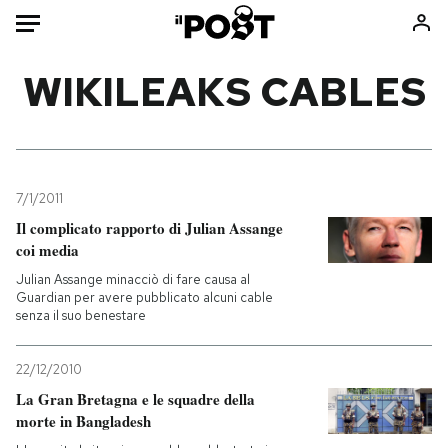
Auto
WIKILEAKS CABLES
HOME
Italia
Moda
Mondo
Libri
7/1/2011
Politica
Consumismi
Il complicato rapporto di Julian Assange
coi media
Tecnologia
Storie/Idee
Julian Assange minacciò di fare causa al
Internet
Ok Boomer!
Guardian per avere pubblicato alcuni cable
Scienza
Media
senza il suo benestare
Cultura
Europa
Economia
Altrecose
22/12/2010
La Gran Bretagna e le squadre della
Sport
Mondiali calcio 2026
morte in Bangladesh