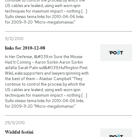
continue to control the process by which the
US cables are leaked, using well-worn spin
techniques for maximum impact – nothing [...]
Sullo stesso tema:links for 2010-04-06 links
for 2009-11-20 “Micro-megalomaniac”
9/12/2010
links for 2010-12-08
In Her Defense, I&#039;m Sure the Moose
Had It Coming – Aaron Sorkin Aaron Sorkin
asfalta Sarah Palin sull&#039;Huffington Post
WikiLeaks supporters and lawyers spinning with
the best of them – Alastair Campbell "They
continue to control the process by which the
US cables are leaked, using well-worn spin
techniques for maximum impact – nothing [...]
Sullo stesso tema:links for 2010-04-06 links
for 2009-11-20 “Micro-megalomaniac”
29/11/2010
Wishful festini