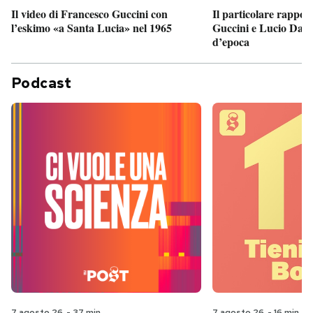
Il particolare rappor
Il video di Francesco Guccini con
Guccini e Lucio Dalla
l’eskimo «a Santa Lucia» nel 1965
d’epoca
Podcast
7 agosto 26
-
37 min
7 agosto 26
-
16 min