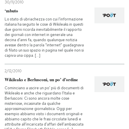
30/11/2010
‘mbuto
Lo stato di ubriachezza con cui l’informazione
italiana ha seguito le cose di Wikileaks in questi
due giorni ricorda inevitabilmente il rapporto
dei giornali con internet in generale una
decina d’anni fa, quando qualunque notizia
avesse dentro la parola “internet” guadagnava
di filato un suo spazio in pagina nel quale non si
capiva una cippa. [...]
2/12/2010
Wikileaks e Berlusconi, un po’ d’ordine
Cominciano a uscire un po’ più di documenti di
Wikileaks e anche che riguardano l’Italia e
Berlusconi. Ci sono ancora molte cose
misteriose, incasinate da qualche
approssimazione giornalistica. Oggi per
esempio abbiamo visto i documenti originali e
abbiamo capito che le frasi circolate lunedì e
attribuite all’incaricata d’affari dell’ambasciata