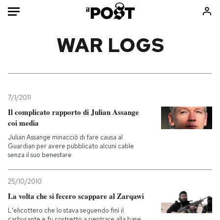
Auto
WAR LOGS
HOME
Italia
Moda
Mondo
Libri
7/1/2011
Politica
Consumismi
Il complicato rapporto di Julian Assange
coi media
Tecnologia
Storie/Idee
Julian Assange minacciò di fare causa al
Internet
Ok Boomer!
Guardian per avere pubblicato alcuni cable
Scienza
Media
senza il suo benestare
Cultura
Europa
Economia
Altrecose
25/10/2010
La volta che si fecero scappare al Zarqawi
Sport
Mondiali calcio 2026
L'elicottero che lo stava seguendo finì il
carburante e fu costretto a rientrare alla base