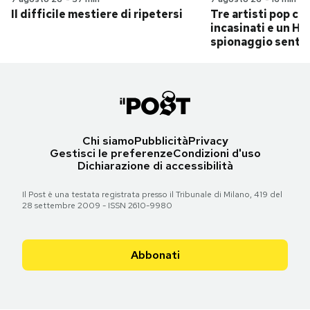
Il difficile mestiere di ripetersi
Tre artisti pop ch
incasinati e un Hit
spionaggio senti
Chi siamo
Pubblicità
Privacy
Gestisci le preferenze
Condizioni d'uso
Dichiarazione di accessibilità
Il Post è una testata registrata presso il Tribunale di Milano, 419 del
28 settembre 2009 - ISSN 2610-9980
Abbonati