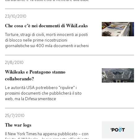
PODCAST
23/10/2010
Che cosa c’è nei documenti di WikiLeaks
NEWSLETTER
Torture, stragi di civili, morti innocenti ai posti
di blocco nelle prime ricostruzioni
giornalistiche sui 400 mila documenti iracheni
I MIEI PREFERITI
21/8/2010
Wikileaks e Pentagono stanno
SHOP
collaborando?
Le autorità USA potrebbero "ripulire" i
prossimi documenti che pubblicherà il sito
CALENDARIO
web, ma la Difesa smentisce
AREA PERSONALE
25/7/2010
The war logs
Entra
Il New York Times ha appena pubblicato – con