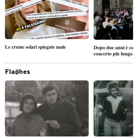
Le creme solari spiegate male
Dopo due anni è camb
concerto più lungo d
Fla
hes