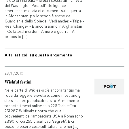
l’aiuto di Wikileaks – la sua risposta all’inchiesta
del Washington Post sull’intelligence
americana: migliaia di documenti sulla guerra
in Afghanistan. p.s. lo scoop è anche del
Guardian e dello Spiegel. Vedi anche: - Talpe -
Real Change? - E ancora siamo in Afghanistan
- Collateral murder - Amore e guerra - A
proposito [...]
Altri articoli su questo argomento
29/11/2010
Wishful festini
Nelle carte di Wikileaks c’è ancora tantissima
roba da leggere e svelare, come mostrano gli
stessi numeri pubblicati sul sito. Al momento
sono stati messi online solo 226 “cables” su
251.287. Wikileaks riporta che quelli
provenienti dall’ambasciata USA a Roma sono
2890, di cui 255 classificati “segreti”. E ci
possono essere cose sull’Italia anche nei [...]