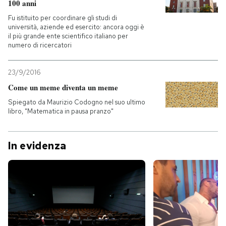
100 anni
Fu istituito per coordinare gli studi di
PODCAST
università, aziende ed esercito: ancora oggi è
il più grande ente scientifico italiano per
numero di ricercatori
NEWSLETTER
23/9/2016
Come un meme diventa un meme
I MIEI PREFERITI
Spiegato da Maurizio Codogno nel suo ultimo
libro, "Matematica in pausa pranzo"
SHOP
In evidenza
CALENDARIO
AREA PERSONALE
Entra