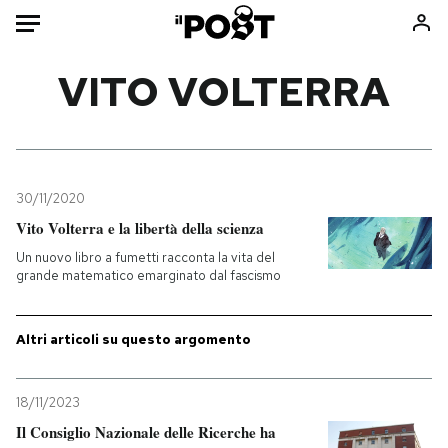
Auto
VITO VOLTERRA
HOME
Italia
Moda
Mondo
Libri
30/11/2020
Politica
Consumismi
Vito Volterra e la libertà della scienza
Tecnologia
Storie/Idee
Un nuovo libro a fumetti racconta la vita del
grande matematico emarginato dal fascismo
Internet
Ok Boomer!
Scienza
Media
Altri articoli su questo argomento
Cultura
Europa
Economia
Altrecose
Sport
Mondiali calcio 2026
18/11/2023
Il Consiglio Nazionale delle Ricerche ha