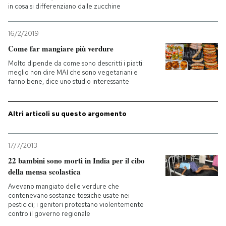
in cosa si differenziano dalle zucchine
PODCAST
16/2/2019
Come far mangiare più verdure
NEWSLETTER
Molto dipende da come sono descritti i piatti:
meglio non dire MAI che sono vegetariani e
fanno bene, dice uno studio interessante
I MIEI PREFERITI
Altri articoli su questo argomento
SHOP
17/7/2013
CALENDARIO
22 bambini sono morti in India per il cibo
della mensa scolastica
AREA PERSONALE
Avevano mangiato delle verdure che
contenevano sostanze tossiche usate nei
pesticidi; i genitori protestano violentemente
Entra
contro il governo regionale