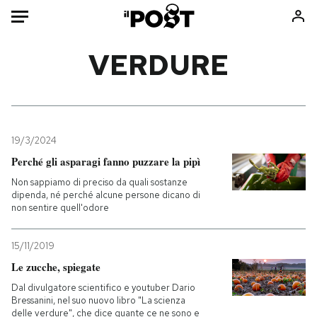
Auto
VERDURE
HOME
Italia
Moda
Mondo
Libri
19/3/2024
Politica
Consumismi
Perché gli asparagi fanno puzzare la pipì
Tecnologia
Storie/Idee
Non sappiamo di preciso da quali sostanze
dipenda, né perché alcune persone dicano di
Internet
Ok Boomer!
non sentire quell'odore
Scienza
Media
Cultura
Europa
15/11/2019
Economia
Altrecose
Le zucche, spiegate
Sport
Mondiali calcio 2026
Dal divulgatore scientifico e youtuber Dario
Bressanini, nel suo nuovo libro "La scienza
delle verdure", che dice quante ce ne sono e