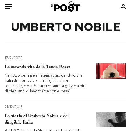
Auto
UMBERTO NOBILE
HOME
Italia
Moda
Mondo
Libri
17/2/2023
Politica
Consumismi
La seconda vita della Tenda Rossa
Tecnologia
Storie/Idee
Nel 1928 permise all'equipaggio del dirigibile
Italia di sopravvivere tra i ghiacci per
Internet
Ok Boomer!
settimane, e ora è stata restaurata grazie a più
Scienza
Media
di dieci anni di lavoro (ma non è rossa)
Cultura
Europa
21/12/2018
Economia
Altrecose
La storia di Umberto Nobile e del
Sport
Mondiali calcio 2026
dirigibile Italia
Partì 90 anni fa da Milano e avrebbe dovuto