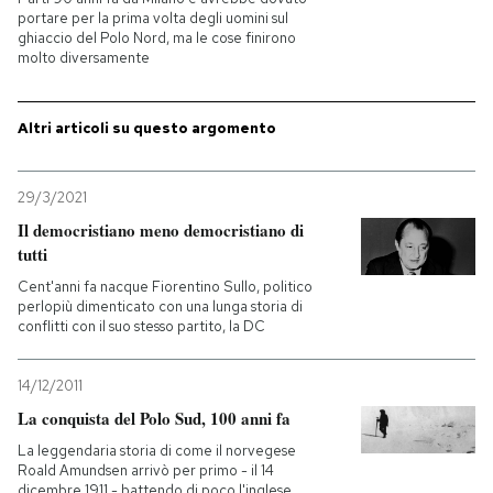
portare per la prima volta degli uomini sul
ghiaccio del Polo Nord, ma le cose finirono
PODCAST
molto diversamente
NEWSLETTER
Altri articoli su questo argomento
I MIEI PREFERITI
29/3/2021
Il democristiano meno democristiano di
tutti
SHOP
Cent'anni fa nacque Fiorentino Sullo, politico
perlopiù dimenticato con una lunga storia di
conflitti con il suo stesso partito, la DC
CALENDARIO
14/12/2011
AREA PERSONALE
La conquista del Polo Sud, 100 anni fa
La leggendaria storia di come il norvegese
Entra
Roald Amundsen arrivò per primo - il 14
dicembre 1911 - battendo di poco l'inglese