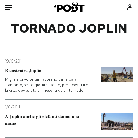
Auto
TORNADO JOPLIN
HOME
Italia
Moda
Mondo
Libri
19/6/2011
Politica
Consumismi
Ricostruire Joplin
Tecnologia
Storie/Idee
Migliaia di volontari lavorano dall'alba al
tramonto, sette giorni su sette, per ricostruire
Internet
Ok Boomer!
la città devastata un mese fa da un tornado
Scienza
Media
Cultura
Europa
1/6/2011
Economia
Altrecose
A Joplin anche gli elefanti danno una
mano
Sport
Mondiali calcio 2026