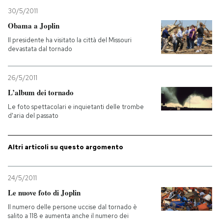
30/5/2011
PODCAST
Obama a Joplin
Il presidente ha visitato la città del Missouri
devastata dal tornado
NEWSLETTER
26/5/2011
I MIEI PREFERITI
L’album dei tornado
Le foto spettacolari e inquietanti delle trombe
d'aria del passato
SHOP
Altri articoli su questo argomento
CALENDARIO
24/5/2011
AREA PERSONALE
Le nuove foto di Joplin
Entra
Il numero delle persone uccise dal tornado è
salito a 118 e aumenta anche il numero dei