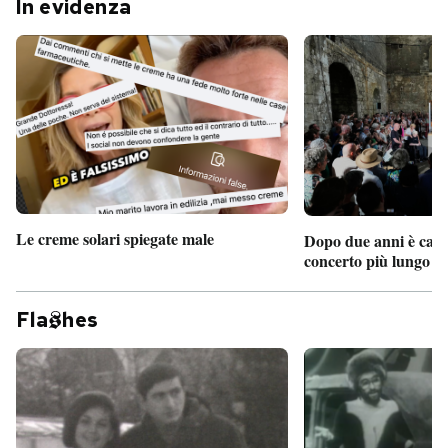
In evidenza
Le creme solari spiegate male
Dopo due anni è camb
concerto più lungo d
Fla
hes