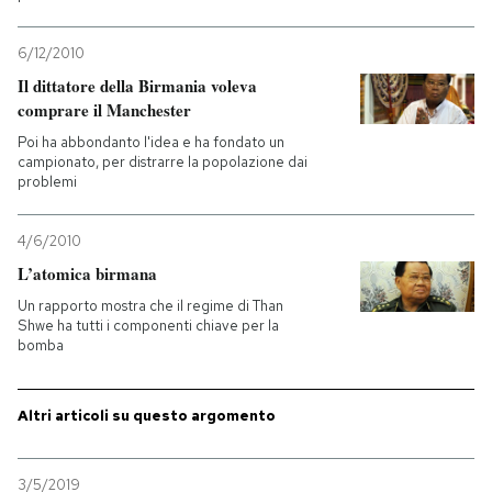
PODCAST
6/12/2010
Il dittatore della Birmania voleva
comprare il Manchester
NEWSLETTER
Poi ha abbondanto l'idea e ha fondato un
campionato, per distrarre la popolazione dai
problemi
I MIEI PREFERITI
4/6/2010
SHOP
L’atomica birmana
Un rapporto mostra che il regime di Than
Shwe ha tutti i componenti chiave per la
CALENDARIO
bomba
AREA PERSONALE
Altri articoli su questo argomento
Entra
3/5/2019