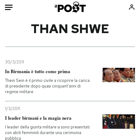
Auto
THAN SHWE
HOME
Italia
Moda
Mondo
Libri
30/3/2011
Politica
Consumismi
In Birmania è tutto come prima
Tecnologia
Storie/Idee
Thein Sein è il primo civile a ricoprire la carica
di presidente dopo quasi cinquant’anni di
Internet
Ok Boomer!
regime militare
Scienza
Media
Cultura
Europa
1/3/2011
Economia
Altrecose
I leader birmani e la magia nera
Sport
Mondiali calcio 2026
I leader della giunta militare si sono presentati
con abiti femminili durante una cerimonia
pubblica